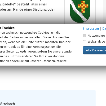
tadelle“ besteht, also einer
 oder am Rande einer Siedlung oder
ung von Stromberger Straße und
n Cookies
Impressum
|
Da
ßersten Rand des Ortes. Im Laufe
inen technisch notwendige Cookies, um die
heblich umgebaut und vergrößert. Der westlich vom
Notwendige 
it der Seiten sicherzustellen. Diesen können Sie
ünglich einen Stall und eine Scheune. Mit Aufgabe der
Webanalyse
chen, wenn Sie die Seite nutzen möchten. Darüber
ndlung in Wohnräume, weshalb das Gebäude heute zwei
n wir Cookies für eine Webanalyse, um die
erer Seiten zu optimieren, sofern Sie einverstanden
ken des Buttons erklären Sie Ihr Einverständnis.
tionen finden Sie auf unserer Datenschutzseite.
016 / freundliche Hinweise von den Ortskundigen Fridolin
Dörrebach.