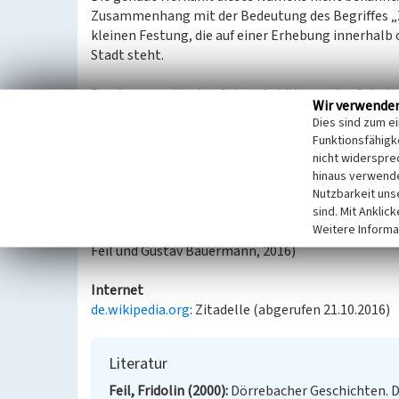
Zusammenhang mit der Bedeutung des Begriffes „Zi
kleinen Festung, die auf einer Erhebung innerhalb
Stadt steht.
Das Anwesen liegt auf einer Anhöhe, an der Gabel
Wir verwende
Soonwaldstraße. Noch heute steht es damit am äu
Dies sind zum e
seiner Geschichte wurde die Zitadelle zweimal er
Funktionsfähigke
Eingangsbereich gelegene Anbau beherbergte urspr
nicht widerspre
landwirtschaftlichen Nutzung erfolgte die Umwa
hinaus verwende
getrennte Wohnungen besitzt.
Nutzbarkeit uns
sind. Mit Anklic
Weitere Informa
(Alexander Gantner, Universität Koblenz-Landau, 2
Feil und Gustav Bauermann, 2016)
Internet
de.wikipedia.org
: Zitadelle (abgerufen 21.10.2016)
Literatur
Feil, Fridolin (2000)
Dörrebacher Geschichten. 