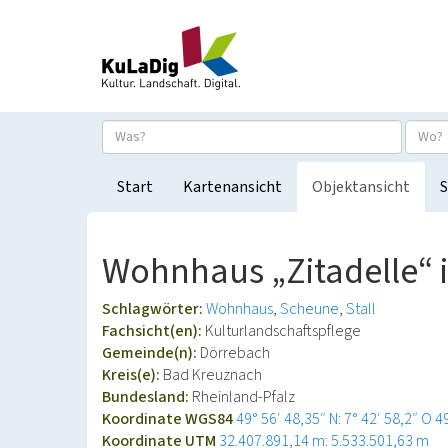
Start
Kartenansicht
Objektansicht
S
Wohnhaus „Zitadelle“ 
Schlagwörter:
Wohnhaus
Scheune
Stall
Fachsicht(en):
Kulturlandschaftspflege
Gemeinde(n):
Dörrebach
Kreis(e):
Bad Kreuznach
Bundesland:
Rheinland-Pfalz
Koordinate WGS84
49° 56′ 48,35″ N: 7° 42′ 58,2″ O
4
Koordinate UTM
32.407.891,14 m: 5.533.501,63 m