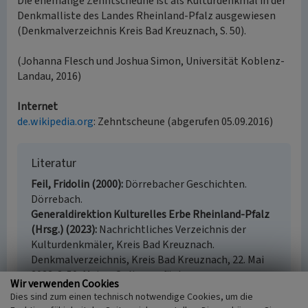
Die ehemalige Zehntscheune ist als Kulturdenkmal in der
Denkmalliste des Landes Rheinland-Pfalz ausgewiesen
(Denkmalverzeichnis Kreis Bad Kreuznach, S. 50).
(Johanna Flesch und Joshua Simon, Universität Koblenz-
Landau, 2016)
Internet
de.wikipedia.org
: Zehntscheune (abgerufen 05.09.2016)
Literatur
Feil, Fridolin (2000)
Dörrebacher Geschichten.
Dörrebach.
Generaldirektion Kulturelles Erbe Rheinland-Pfalz
(Hrsg.) (2023)
Nachrichtliches Verzeichnis der
Kulturdenkmäler, Kreis Bad Kreuznach.
Denkmalverzeichnis, Kreis Bad Kreuznach, 22. Mai
2023. S. 50, Mainz. Online verfügbar:
Wir verwenden Cookies
denkmallisten.gdke-rlp.de/Bad Kreuznach
,
Dies sind zum einen technisch notwendige Cookies, um die
abgerufen am 15.06.2023