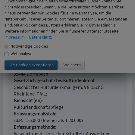
Funktionsfähigkeit der Seiten sicherzustellen. Diesen können Sie
nicht widersprechen, wenn Sie die Seite nutzen möchten. Darüber
hinaus verwenden wir Cookies für eine Webanalyse, um die
Nutzbarkeit unserer Seiten zu optimieren, sofern Sie einverstanden
sind. Mit Anklicken des Buttons erklären Sie Ihr Einverständnis.
Alte Zehntscheune Schlossstraße 20 in
Dörrebach
Weitere Informationen finden Sie auf unserer Datenschutzseite.
Impressum
|
Datenschutz
Schlagwörter
Notwendige Cookies
Zehntscheune
Wohnhaus
Webanalyse
Straße / Hausnummer
Schlossstraße 20
Ort
55444 Dörrebach
Gesetzlich geschütztes Kulturdenkmal
Geschütztes Kulturdenkmal gem. § 8 DSchG
Rheinland-Pfalz
Fachsicht(en)
Kulturlandschaftspflege
Erfassungsmaßstab
i.d.R. 1:25.000 (kleiner als 1:20.000)
Erfassungsmethode
Auswertung historischer Schriften, Auswertung