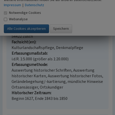
Weitere Informationen finden Sie auf unserer Datenschutzseite.
Impressum
|
Datenschutz
Lagerhalle des Züscher Hammers
Notwendige Cookies
Schlagwörter
Webanalyse
Kulturlandschaftsbereich
Lagergebäude
Hammerwerk
Industriedenkmal
Lagerhalle
Ort
54422 Züsch
Fachsicht(en)
Kulturlandschaftspflege, Denkmalpflege
Erfassungsmaßstab
i.d.R. 1:5.000 (größer als 1:20.000)
Erfassungsmethode
Auswertung historischer Schriften, Auswertung
historischer Karten, Auswertung historischer Fotos,
Geländebegehung/-kartierung, mündliche Hinweise
Ortsansässiger, Ortskundiger
Historischer Zeitraum
Beginn 1627, Ende 1843 bis 1850