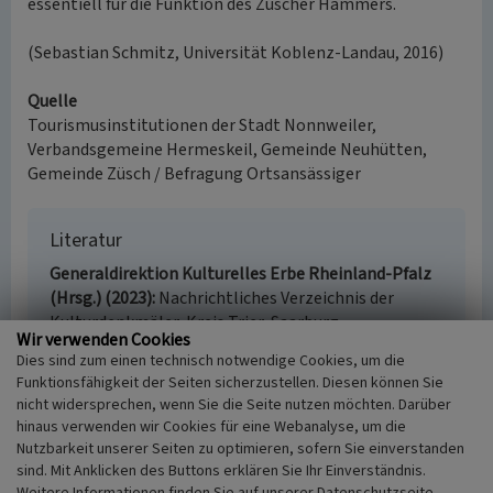
essentiell für die Funktion des Züscher Hammers.
(Sebastian Schmitz, Universität Koblenz-Landau, 2016)
Quelle
Tourismusinstitutionen der Stadt Nonnweiler,
Verbandsgemeine Hermeskeil, Gemeinde Neuhütten,
Gemeinde Züsch / Befragung Ortsansässiger
Literatur
Generaldirektion Kulturelles Erbe Rheinland-Pfalz
(Hrsg.) (2023)
Nachrichtliches Verzeichnis der
Kulturdenkmäler, Kreis Trier-Saarburg.
Wir verwenden Cookies
Denkmalverzeichnis Kreis Trier-Saarburg, 8. Februar
Dies sind zum einen technisch notwendige Cookies, um die
2023. S. 86, Mainz. Online verfügbar:
Funktionsfähigkeit der Seiten sicherzustellen. Diesen können Sie
denkmallisten.gdke-rlp.de/Trier-Saarburg
,
nicht widersprechen, wenn Sie die Seite nutzen möchten. Darüber
abgerufen am 16.06.2023
hinaus verwenden wir Cookies für eine Webanalyse, um die
Nutzbarkeit unserer Seiten zu optimieren, sofern Sie einverstanden
sind. Mit Anklicken des Buttons erklären Sie Ihr Einverständnis.