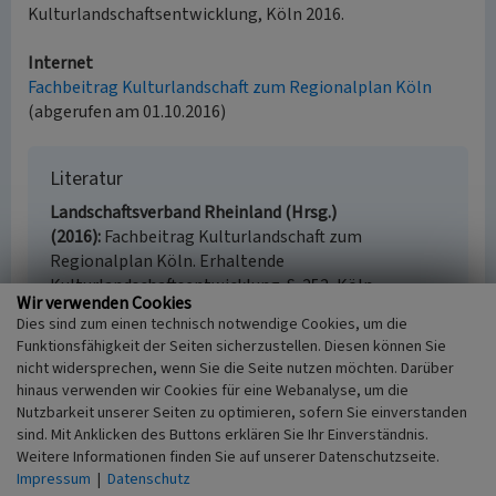
Kulturlandschaftsentwicklung, Köln 2016.
Internet
Fachbeitrag Kulturlandschaft zum Regionalplan Köln
(abgerufen am 01.10.2016)
Literatur
Landschaftsverband Rheinland (Hrsg.)
(2016)
Fachbeitrag Kulturlandschaft zum
Regionalplan Köln. Erhaltende
Kulturlandschaftsentwicklung. S. 252, Köln.
Wir verwenden Cookies
Dies sind zum einen technisch notwendige Cookies, um die
Funktionsfähigkeit der Seiten sicherzustellen. Diesen können Sie
nicht widersprechen, wenn Sie die Seite nutzen möchten. Darüber
Eckenhagen / Müllerheide
hinaus verwenden wir Cookies für eine Webanalyse, um die
(Kulturlandschaftsbereich Regionalplan Köln
Nutzbarkeit unserer Seiten zu optimieren, sofern Sie einverstanden
415)
sind. Mit Anklicken des Buttons erklären Sie Ihr Einverständnis.
Weitere Informationen finden Sie auf unserer Datenschutzseite.
Schlagwörter
Impressum
|
Datenschutz
Kulturlandschaftsbereich
Dorf
Weiler