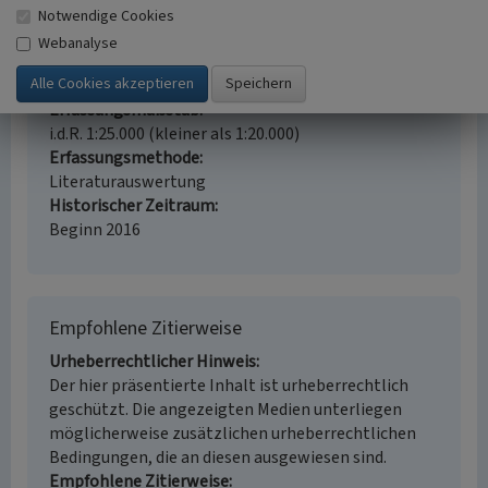
Erzbergwerk
Grünland
Notwendige Cookies
Fachsicht(en)
Webanalyse
Kulturlandschaftspflege, Denkmalpflege,
Landeskunde, Raumplanung
Erfassungsmaßstab
i.d.R. 1:25.000 (kleiner als 1:20.000)
Erfassungsmethode
Literaturauswertung
Historischer Zeitraum
Beginn 2016
Empfohlene Zitierweise
Urheberrechtlicher Hinweis
Der hier präsentierte Inhalt ist urheberrechtlich
geschützt. Die angezeigten Medien unterliegen
möglicherweise zusätzlichen urheberrechtlichen
Bedingungen, die an diesen ausgewiesen sind.
Empfohlene Zitierweise