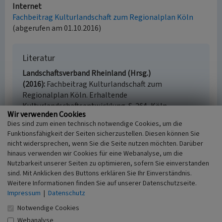
Internet
Fachbeitrag Kulturlandschaft zum Regionalplan Köln
(abgerufen am 01.10.2016)
Literatur
Landschaftsverband Rheinland (Hrsg.)
(2016)
Fachbeitrag Kulturlandschaft zum
Regionalplan Köln. Erhaltende
Kulturlandschaftsentwicklung. S. 264, Köln.
Wir verwenden Cookies
Dies sind zum einen technisch notwendige Cookies, um die
Funktionsfähigkeit der Seiten sicherzustellen. Diesen können Sie
nicht widersprechen, wenn Sie die Seite nutzen möchten. Darüber
Hennef (Kulturlandschaftsbereich Regionalplan
hinaus verwenden wir Cookies für eine Webanalyse, um die
Köln 450)
Nutzbarkeit unserer Seiten zu optimieren, sofern Sie einverstanden
sind. Mit Anklicken des Buttons erklären Sie Ihr Einverständnis.
Schlagwörter
Weitere Informationen finden Sie auf unserer Datenschutzseite.
Kulturlandschaftsbereich
Gutshof
Fabrik
Impressum
|
Datenschutz
(Baukomplex)
Fabrikantenvilla
Fachsicht(en)
Notwendige Cookies
Kulturlandschaftspflege, Denkmalpflege,
Webanalyse