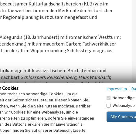
s bedeutsamer Kulturlandschaftsbereich (KLB) wie im
öln. Die wertbestimmenden Merkmale der historischen
der Regionalplanung kurz zusammengefasst und
t Aldegundis (18. Jahrhundert) mit romanischem Westturm;
Bodendenkmal) mit ummauertem Garten; Fachwerkhäuser
alb an der alten Wuppermündung Schiffssteganlage aus
abrikanlage mit klassizistischem Bruchsteinbau und
enachbart
Schlosspark Reuschenberg
;
Haus Wambach
;
g; bedeutendes römisch-germanisches Gräberfeld
n Cookies
Impressum
|
Da
äologisches Archiv in den Ablagerungen der Aue.
inen technisch notwendige Cookies, um die
Notwendige 
it der Seiten sicherzustellen. Diesen können Sie
Rheinkassel an römischer Limesstraße, historischer
Webanalyse
chen, wenn Sie die Seite nutzen möchten. Darüber
nischer Kirche Sankt Amandus; rheinseitig Ansicht auf
n wir Cookies für eine Webanalyse, um die
age; in Kasselberg kleine Reihe ehemaliger Bauernhäuser.
erer Seiten zu optimieren, sofern Sie einverstanden
ken des Buttons erklären Sie Ihr Einverständnis.
tionen finden Sie auf unserer Datenschutzseite.
Ziel im Rahmen der Regionalplanung ist eine erhaltende