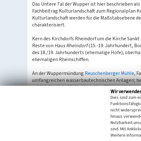
Das Untere Tal der Wupper ist hier beschrieben al
Fachbeitrag Kulturlandschaft zum Regionalplan K
Kulturlandschaft werden für die Maßstabsebene 
charakterisiert.
Kern des Kirchdorfs Rheindorf um die Kirche Sank
Reste von
Haus Rheindorf
(15.-19. Jahrhundert, 
des 18./19. Jahrhunderts (ehemalige Höfe), oberh
ehemaligen Rheinschiffen.
An der Wuppermündung
Reuschenberger Mühle
, F
umfangreichen wasserbautechnischen Anlagen; b
mittelalterliche Wallanlage über Wupperniederun
Wir verwende
Rheindorf (Bodendenkmäler). – Erhaltenes geoarch
Dies sind zum e
Funktionsfähigke
Linksrheinisch gegenüber Rheindorf das Kirchdorf 
nicht widerspre
Ortskern mit direkt am Rheindamm gelegener roma
hinaus verwende
Kirche und Ortssilhouette mit historischer Hofanl
Nutzbarkeit uns
sind. Mit Anklic
Weitere Informa
Kulturlandschaftliches und denkmalpflegerisches 