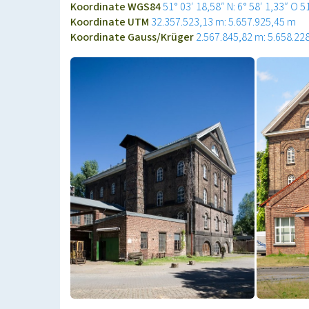
Koordinate WGS84
51° 03′ 18,58″ N: 6° 58′ 1,33″ O
5
Koordinate UTM
32.357.523,13 m: 5.657.925,45 m
Koordinate Gauss/Krüger
2.567.845,82 m: 5.658.22