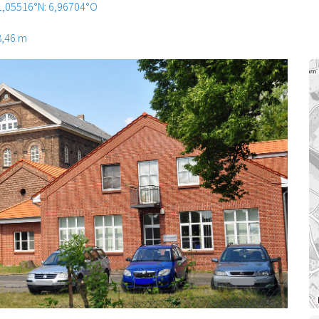
1,05516°N: 6,96704°O
8,46 m