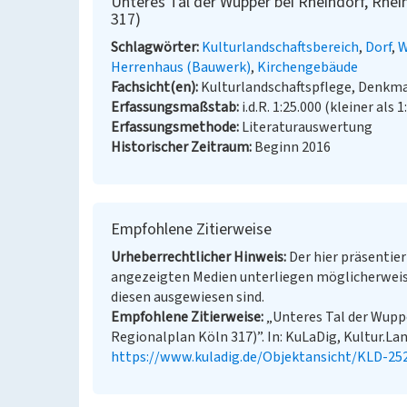
Unteres Tal der Wupper bei Rheindorf, Rhei
317)
Schlagwörter
Kulturlandschaftsbereich
Dorf
W
Herrenhaus (Bauwerk)
Kirchengebäude
Fachsicht(en)
Kulturlandschaftspflege, Denkm
Erfassungsmaßstab
i.d.R. 1:25.000 (kleiner als 1
Erfassungsmethode
Literaturauswertung
Historischer Zeitraum
Beginn 2016
Empfohlene Zitierweise
Urheberrechtlicher Hinweis
Der hier präsentier
angezeigten Medien unterliegen möglicherweis
diesen ausgewiesen sind.
Empfohlene Zitierweise
„Unteres Tal der Wuppe
Regionalplan Köln 317)”. In: KuLaDig, Kultur.Lan
https://www.kuladig.de/Objektansicht/KLD-25