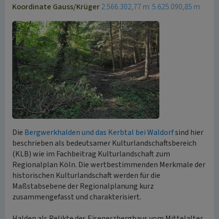
Koordinate Gauss/Krüger
2.566.302,77 m: 5.625.090,85 m
Die
Bergwerkhalden und das Kerbtal bei Waldorf
sind hier
beschrieben als bedeutsamer Kulturlandschaftsbereich
(KLB) wie im Fachbeitrag Kulturlandschaft zum
Regionalplan Köln. Die wertbestimmenden Merkmale der
historischen Kulturlandschaft werden für die
Maßstabsebene der Regionalplanung kurz
zusammengefasst und charakterisiert.
Halden als Relikte des Eisenerzbergbaus vom Mittelalter