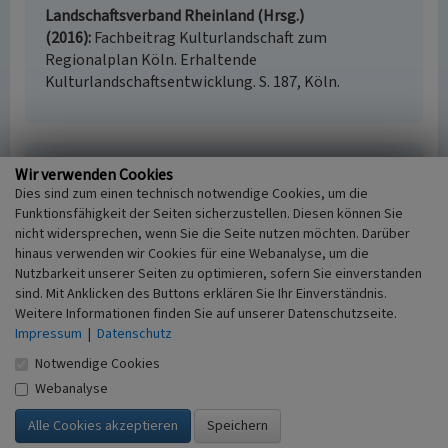
Landschaftsverband Rheinland (Hrsg.)
(2016)
Fachbeitrag Kulturlandschaft zum
Regionalplan Köln. Erhaltende
Kulturlandschaftsentwicklung. S. 187, Köln.
Bergwerkhalden und Kerbtal bei Waldorf
Wir verwenden Cookies
(Kulturlandschaftsbereich Regionalplan Köln
Dies sind zum einen technisch notwendige Cookies, um die
208)
Funktionsfähigkeit der Seiten sicherzustellen. Diesen können Sie
nicht widersprechen, wenn Sie die Seite nutzen möchten. Darüber
Schlagwörter
hinaus verwenden wir Cookies für eine Webanalyse, um die
Kulturlandschaftsbereich
Abraumhalde
Nutzbarkeit unserer Seiten zu optimieren, sofern Sie einverstanden
Fachsicht(en)
sind. Mit Anklicken des Buttons erklären Sie Ihr Einverständnis.
Kulturlandschaftspflege, Denkmalpflege,
Weitere Informationen finden Sie auf unserer Datenschutzseite.
Landeskunde, Raumplanung
Impressum
|
Datenschutz
Erfassungsmaßstab
Notwendige Cookies
i.d.R. 1:25.000 (kleiner als 1:20.000)
Webanalyse
Erfassungsmethode
Literaturauswertung
Historischer Zeitraum