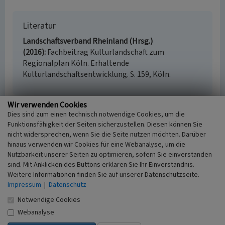
Literatur
Landschaftsverband Rheinland (Hrsg.)
(2016)
Fachbeitrag Kulturlandschaft zum
Regionalplan Köln. Erhaltende
Kulturlandschaftsentwicklung. S. 159, Köln.
Wir verwenden Cookies
Dies sind zum einen technisch notwendige Cookies, um die
Haus Müllenark (Kulturlandschaftsbereich
Funktionsfähigkeit der Seiten sicherzustellen. Diesen können Sie
Regionalplan Köln 125)
nicht widersprechen, wenn Sie die Seite nutzen möchten. Darüber
Schlagwörter
hinaus verwenden wir Cookies für eine Webanalyse, um die
Nutzbarkeit unserer Seiten zu optimieren, sofern Sie einverstanden
Kulturlandschaftsbereich
Wasserburg
sind. Mit Anklicken des Buttons erklären Sie Ihr Einverständnis.
Wassermühle
Weitere Informationen finden Sie auf unserer Datenschutzseite.
Fachsicht(en)
Impressum
|
Datenschutz
Kulturlandschaftspflege, Denkmalpflege,
Landeskunde, Raumplanung, Archäologie
Notwendige Cookies
Erfassungsmaßstab
Webanalyse
i.d.R. 1:25.000 (kleiner als 1:20.000)