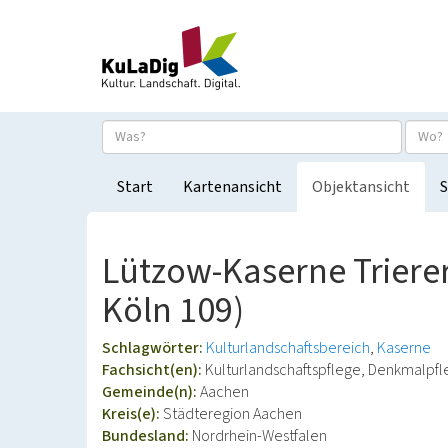
Start
Kartenansicht
Objektansicht
S
Lützow-Kaserne Trierer
Köln 109)
Schlagwörter:
Kulturlandschaftsbereich
Kaserne
Fachsicht(en):
Kulturlandschaftspflege, Denkmalpf
Gemeinde(n):
Aachen
Kreis(e):
Städteregion Aachen
Bundesland:
Nordrhein-Westfalen