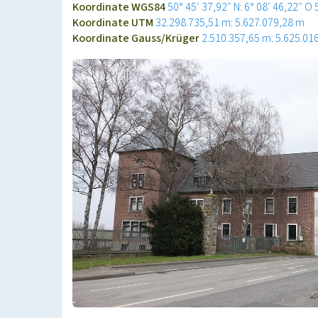
Koordinate WGS84
50° 45′ 37,92″ N: 6° 08′ 46,22″ O
Koordinate UTM
32.298.735,51 m: 5.627.079,28 m
Koordinate Gauss/Krüger
2.510.357,65 m: 5.625.01