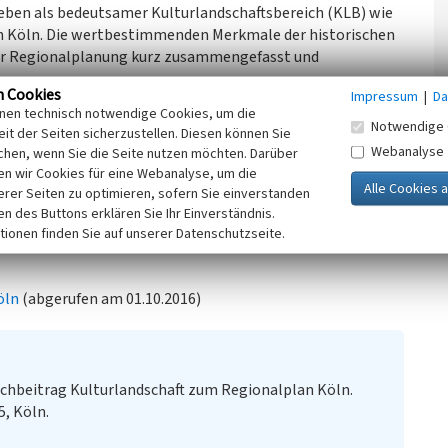
ieben als bedeutsamer Kulturlandschaftsbereich (KLB) wie
n Köln. Die wertbestimmenden Merkmale der historischen
der Regionalplanung kurz zusammengefasst und
n Cookies
Impressum
|
Da
inen technisch notwendige Cookies, um die
Notwendige 
it der Seiten sicherzustellen. Diesen können Sie
Ziel im Rahmen der Regionalplanung ist eine erhaltende
Webanalyse
chen, wenn Sie die Seite nutzen möchten. Darüber
n wir Cookies für eine Webanalyse, um die
erer Seiten zu optimieren, sofern Sie einverstanden
eitrag Kulturlandschaft zum Regionalplan Köln. Erhaltende
ken des Buttons erklären Sie Ihr Einverständnis.
tionen finden Sie auf unserer Datenschutzseite.
öln
(abgerufen am 01.10.2016)
chbeitrag Kulturlandschaft zum Regionalplan Köln.
5, Köln.