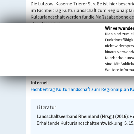
Die Lützow-Kaserne Trierer Straße ist hier beschr
im Fachbeitrag Kulturlandschaft zum Regionalpla
Kulturlandschaft werden für die Maßstabsebene 
charakterisiert.
Wir verwende
Dies sind zum e
Große zeittypische Kasernenanlage von 1939.
Funktionsfähigke
Kulturlandschaftliches und denkmalpflegerisches 
nicht widerspre
Kulturlandschaftsentwicklung.
hinaus verwende
Nutzbarkeit uns
Aus: Landschaftsverband Rheinland (Hrsg.): Fachb
sind. Mit Anklic
Kulturlandschaftsentwicklung, Köln 2016.
Weitere Informa
Internet
Fachbeitrag Kulturlandschaft zum Regionalplan K
Literatur
Landschaftsverband Rheinland (Hrsg.) (2016)
Fa
Erhaltende Kulturlandschaftsentwicklung. S. 15