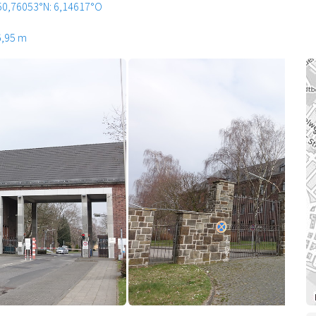
50,76053°N: 6,14617°O
6,95 m