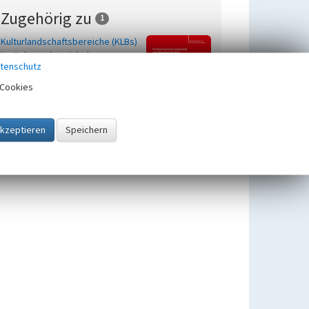
Zugehörig zu
1
Kulturlandschaftsbereiche (KLBs)
im Geltungsbereich des
tenschutz
Regionalplans Köln in der
Städteregion Aachen
Cookies