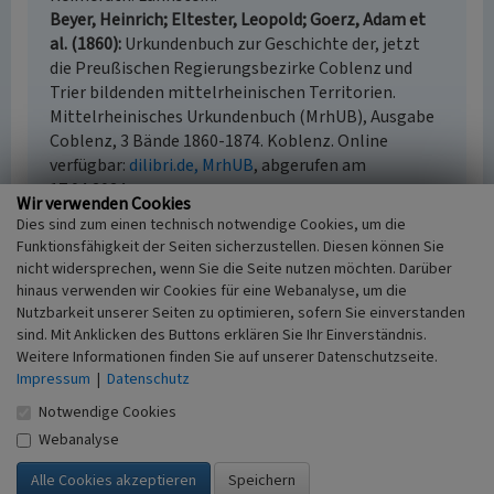
Beyer, Heinrich; Eltester, Leopold; Goerz, Adam et
al. (1860)
Urkundenbuch zur Geschichte der, jetzt
die Preußischen Regierungsbezirke Coblenz und
Trier bildenden mittelrheinischen Territorien.
Mittelrheinisches Urkundenbuch (MrhUB), Ausgabe
Coblenz, 3 Bände 1860-1874. Koblenz. Online
verfügbar:
dilibri.de, MrhUB
, abgerufen am
17.04.2024
Wir verwenden Cookies
Generaldirektion Kulturelles Erbe Rheinland-Pfalz
Dies sind zum einen technisch notwendige Cookies, um die
(Hrsg.) (2023)
Nachrichtliches Verzeichnis der
Funktionsfähigkeit der Seiten sicherzustellen. Diesen können Sie
Kulturdenkmäler, Kreis Vulkaneifel.
nicht widersprechen, wenn Sie die Seite nutzen möchten. Darüber
Denkmalverzeichnis Kreis Vulkaneifel, 24. Mai 2023.
hinaus verwenden wir Cookies für eine Webanalyse, um die
Mainz. Online verfügbar:
denkmallisten.gdke-
Nutzbarkeit unserer Seiten zu optimieren, sofern Sie einverstanden
rlp.de/Vulkaneifel
, abgerufen am 15.06.2023
sind. Mit Anklicken des Buttons erklären Sie Ihr Einverständnis.
Weitere Informationen finden Sie auf unserer Datenschutzseite.
Mayer, Alois; Mertes, Erich (1986)
Sagen –
Impressum
|
Datenschutz
Geschichte – Brauchtum aus der Verbandsgemeinde.
Daun.
Notwendige Cookies
Mayer, Alois; Mertes, Erich / Verbandsgemeinde
Webanalyse
Kelberg (Hrsg.) (1993)
Geschichte, Kultur und
Literatur der Verbandsgemeinde Kelberg. Adenau.