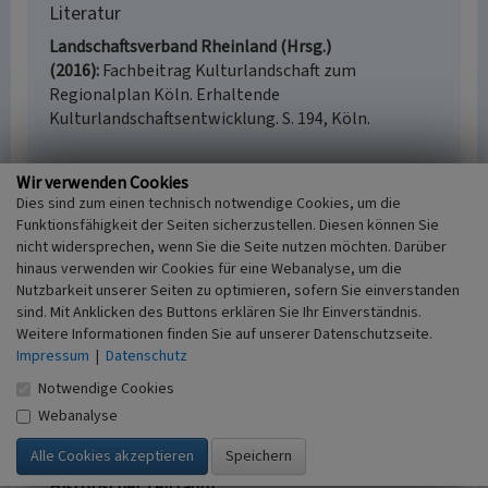
Literatur
Landschaftsverband Rheinland (Hrsg.)
(2016)
Fachbeitrag Kulturlandschaft zum
Regionalplan Köln. Erhaltende
Kulturlandschaftsentwicklung. S. 194, Köln.
Wir verwenden Cookies
Dies sind zum einen technisch notwendige Cookies, um die
Olef (Kulturlandschaftsbereich Regionalplan
Funktionsfähigkeit der Seiten sicherzustellen. Diesen können Sie
Köln 227)
nicht widersprechen, wenn Sie die Seite nutzen möchten. Darüber
hinaus verwenden wir Cookies für eine Webanalyse, um die
Schlagwörter
Nutzbarkeit unserer Seiten zu optimieren, sofern Sie einverstanden
Kulturlandschaftsbereich
Dorf
sind. Mit Anklicken des Buttons erklären Sie Ihr Einverständnis.
Fachsicht(en)
Weitere Informationen finden Sie auf unserer Datenschutzseite.
Kulturlandschaftspflege, Denkmalpflege,
Impressum
|
Datenschutz
Landeskunde, Raumplanung
Notwendige Cookies
Erfassungsmaßstab
i.d.R. 1:25.000 (kleiner als 1:20.000)
Webanalyse
Erfassungsmethode
Literaturauswertung
Historischer Zeitraum