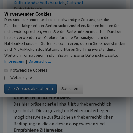
Kulturlandschaftsbereich
Gutshof
Fachsicht(en)
Wir verwenden Cookies
Kulturlandschaftspflege, Denkmalpflege,
Dies sind zum einen technisch notwendige Cookies, um die
Landeskunde, Raumplanung
Funktionsfähigkeit der Seiten sicherzustellen. Diesen können Sie
Erfassungsmaßstab
nicht widersprechen, wenn Sie die Seite nutzen möchten. Darüber
i.d.R. 1:25.000 (kleiner als 1:20.000)
hinaus verwenden wir Cookies für eine Webanalyse, um die
Erfassungsmethode
Nutzbarkeit unserer Seiten zu optimieren, sofern Sie einverstanden
Literaturauswertung
sind. Mit Anklicken des Buttons erklären Sie Ihr Einverständnis.
Historischer Zeitraum
Weitere Informationen finden Sie auf unserer Datenschutzseite.
Impressum
Beginn 2016
|
Datenschutz
Notwendige Cookies
Webanalyse
Empfohlene Zitierweise
Urheberrechtlicher Hinweis
Der hier präsentierte Inhalt ist urheberrechtlich
geschützt. Die angezeigten Medien unterliegen
möglicherweise zusätzlichen urheberrechtlichen
Bedingungen, die an diesen ausgewiesen sind.
Empfohlene Zitierweise