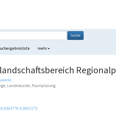
Suche
uchergebnisliste
mehr
rlandschaftsbereich Regionalp
auwerk)
lege, Landeskunde, Raumplanung
50,93637°N: 6,96521°O