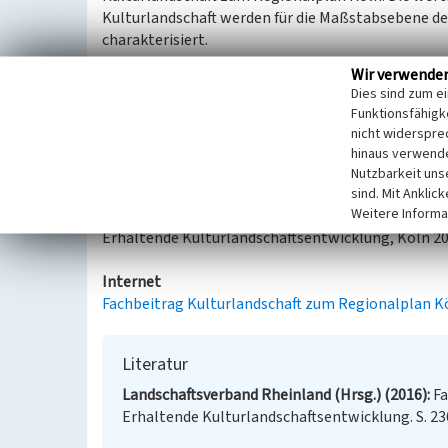
Kulturlandschaft werden für die Maßstabsebene 
charakterisiert.
Wir verwende
Kastenträgerbrücke von 1947/48 (G. Lohmer, F. Le
Dies sind zum e
Funktionsfähigke
Kulturlandschaftliches und denkmalpflegerisches 
nicht widerspre
Kulturlandschaftsentwicklung, insbesondere
hinaus verwende
Wahren als landschaftliche Dominante
Nutzbarkeit uns
sind. Mit Anklic
Weitere Informa
Aus: Landschaftsverband Rheinland (Hrsg.): Fachbe
Erhaltende Kulturlandschaftsentwicklung, Köln 2
Internet
Fachbeitrag Kulturlandschaft zum Regionalplan K
Literatur
Landschaftsverband Rheinland (Hrsg.) (2016)
Fa
Erhaltende Kulturlandschaftsentwicklung. S. 23