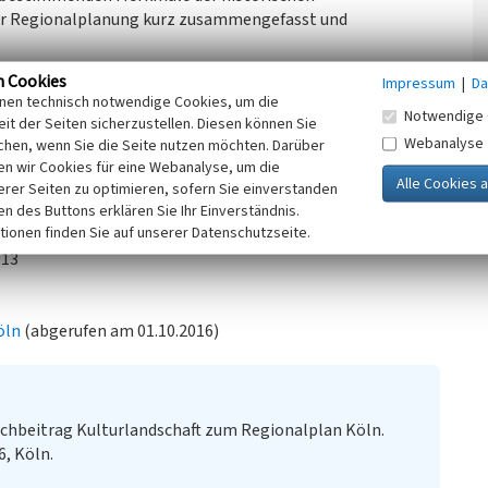
der Regionalplanung kurz zusammengefasst und
n Cookies
Impressum
|
Da
onhardt) in Nachfolge der kriegszerstörten
Hängebrücke
.
inen technisch notwendige Cookies, um die
Notwendige 
it der Seiten sicherzustellen. Diesen können Sie
Ziel im Rahmen der Regionalplanung ist eine erhaltende
Webanalyse
chen, wenn Sie die Seite nutzen möchten. Darüber
n wir Cookies für eine Webanalyse, um die
erer Seiten zu optimieren, sofern Sie einverstanden
ken des Buttons erklären Sie Ihr Einverständnis.
tionen finden Sie auf unserer Datenschutzseite.
itrag Kulturlandschaft zum Regionalplan Düsseldorf.
013
öln
(abgerufen am 01.10.2016)
chbeitrag Kulturlandschaft zum Regionalplan Köln.
6, Köln.