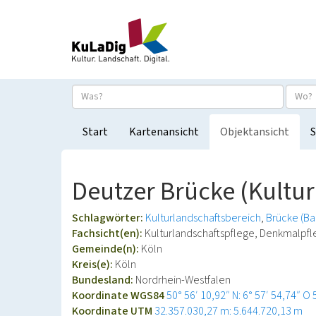
Start
Kartenansicht
Objektansicht
S
Deutzer Brücke (Kultu
Schlagwörter:
Kulturlandschaftsbereich
Brücke (B
Fachsicht(en):
Kulturlandschaftspflege, Denkmalpf
Gemeinde(n):
Köln
Kreis(e):
Köln
Bundesland:
Nordrhein-Westfalen
Koordinate WGS84
50° 56′ 10,92″ N: 6° 57′ 54,74″ O
Koordinate UTM
32.357.030,27 m: 5.644.720,13 m