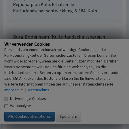
Regionalplan Köln. Erhaltende
Kulturlandschaftsentwicklung. S. 184, Köln.
Burg Bodenheim (Kulturlandschaftsbereich
Regionalplan Köln 197)
Wir verwenden Cookies
Dies sind zum einen technisch notwendige Cookies, um die
Schlagwörter
Funktionsfähigkeit der Seiten sicherzustellen. Diesen können Sie
Kulturlandschaftsbereich
Wasserburg
nicht widersprechen, wenn Sie die Seite nutzen möchten. Darüber
Mühlengraben
Burggarten
hinaus verwenden wir Cookies für eine Webanalyse, um die
Fachsicht(en)
Nutzbarkeit unserer Seiten zu optimieren, sofern Sie einverstanden
Kulturlandschaftspflege, Denkmalpflege,
sind. Mit Anklicken des Buttons erklären Sie Ihr Einverständnis.
Landeskunde, Raumplanung
Weitere Informationen finden Sie auf unserer Datenschutzseite.
Erfassungsmaßstab
Impressum
|
Datenschutz
i.d.R. 1:25.000 (kleiner als 1:20.000)
Notwendige Cookies
Erfassungsmethode
Webanalyse
Literaturauswertung
Historischer Zeitraum
Beginn 2016