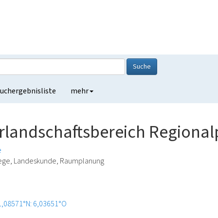
Suche
uchergebnisliste
mehr
rlandschaftsbereich Regional
e
lege, Landeskunde, Raumplanung
1,08571°N: 6,03651°O