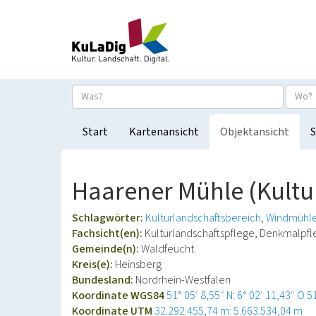
Start
Kartenansicht
Objektansicht
S
Haarener Mühle (Kultu
Schlagwörter:
Kulturlandschaftsbereich
Windmühl
Fachsicht(en):
Kulturlandschaftspflege, Denkmalpf
Gemeinde(n):
Waldfeucht
Kreis(e):
Heinsberg
Bundesland:
Nordrhein-Westfalen
Koordinate WGS84
51° 05′ 8,55″ N: 6° 02′ 11,43″ O
5
Koordinate UTM
32.292.455,74 m: 5.663.534,04 m