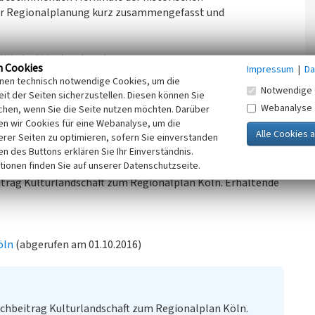
der Regionalplanung kurz zusammengefasst und
e Windmühle, Landmarke.
n Cookies
Impressum
|
Da
inen technisch notwendige Cookies, um die
Ziel im Rahmen der Regionalplanung ist eine erhaltende
Notwendige 
it der Seiten sicherzustellen. Diesen können Sie
Webanalyse
chen, wenn Sie die Seite nutzen möchten. Darüber
kturen, von Ansichten und Sichträumen von historischen
n wir Cookies für eine Webanalyse, um die
lturellen Erbes
erer Seiten zu optimieren, sofern Sie einverstanden
ken des Buttons erklären Sie Ihr Einverständnis.
tionen finden Sie auf unserer Datenschutzseite.
eitrag Kulturlandschaft zum Regionalplan Köln. Erhaltende
öln
(abgerufen am 01.10.2016)
chbeitrag Kulturlandschaft zum Regionalplan Köln.