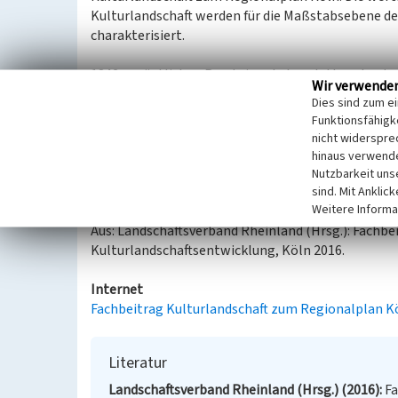
Kulturlandschaft werden für die Maßstabsebene 
charakterisiert.
1842 am östlichen Rand einer Lehmplatte erbaut
Wir verwende
Dies sind zum e
Kulturlandschaftliches und denkmalpflegerisches 
Funktionsfähigke
Kulturlandschaftsentwicklung, insbesondere
nicht widerspre
Bewahren und Sichern der Elemente und Stru
hinaus verwende
Stadt- und Ortskernen sowie des industrieku
Nutzbarkeit uns
Wahren als landschaftliche Dominante
sind. Mit Anklic
Weitere Informa
Aus: Landschaftsverband Rheinland (Hrsg.): Fachb
Kulturlandschaftsentwicklung, Köln 2016.
Internet
Fachbeitrag Kulturlandschaft zum Regionalplan K
Literatur
Landschaftsverband Rheinland (Hrsg.) (2016)
Fa