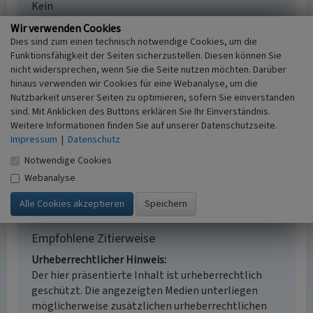
Kein
Fachsicht(en)
Wir verwenden Cookies
Kulturlandschaftspflege
Dies sind zum einen technisch notwendige Cookies, um die
Erfassungsmaßstab
Funktionsfähigkeit der Seiten sicherzustellen. Diesen können Sie
i.d.R. 1:5.000 (größer als 1:20.000)
nicht widersprechen, wenn Sie die Seite nutzen möchten. Darüber
Erfassungsmethode
hinaus verwenden wir Cookies für eine Webanalyse, um die
Nutzbarkeit unserer Seiten zu optimieren, sofern Sie einverstanden
Auswertung historischer Schriften, Auswertung
sind. Mit Anklicken des Buttons erklären Sie Ihr Einverständnis.
historischer Karten, Auswertung historischer Fotos,
Weitere Informationen finden Sie auf unserer Datenschutzseite.
Geländebegehung/-kartierung, mündliche Hinweise
Impressum
|
Datenschutz
Ortsansässiger, Ortskundiger
Historischer Zeitraum
Notwendige Cookies
Beginn 1870
Webanalyse
Empfohlene Zitierweise
Urheberrechtlicher Hinweis
Der hier präsentierte Inhalt ist urheberrechtlich
geschützt. Die angezeigten Medien unterliegen
möglicherweise zusätzlichen urheberrechtlichen