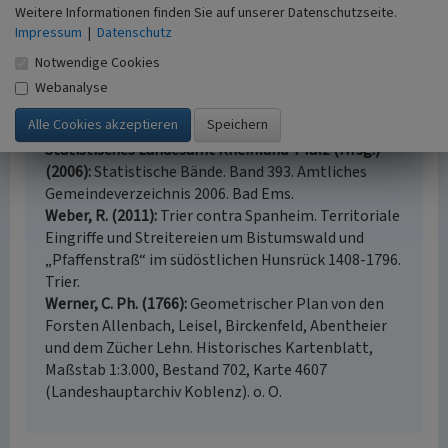
Weitere Informationen finden Sie auf unserer Datenschutzseite.
Riedenburg. Historische Kartenblätter von 1811-
Impressum
|
Datenschutz
2002. Maßstab 1:25000. Koblenz.
Philippi, Nikolaus (2009)
Grenzsteine in
Notwendige Cookies
Deutschland. Entstehung und Geschichte der
Webanalyse
Grenzsteine als steinerne Zeugen in Wald und Flur.
Bad Langensalza (1. Auflage).
Statistisches Landesamt Rheinland-Pfalz (Hrsg.)
(2006)
Statistische Bände. Band 393. Amtliches
Gemeindeverzeichnis 2006. Bad Ems.
Weber, R. (2011)
Trier contra Spanheim. Territoriale
Eingriffe und Streitereien um Bistumswald und
„Pfaffenstraß“ im südöstlichen Hunsrück 1408-1796.
Trier.
Werner, C. Ph. (1766)
Geometrischer Plan von den
Forsten Allenbach, Leisel, Birckenfeld, Abentheier
und dem Zücher Lehn. Historisches Kartenblatt,
Maßstab 1:3.000, Bestand 702, Karte 4607
(Landeshauptarchiv Koblenz). o. O.