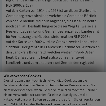
regional bestimmt sind (vgl. Statistisches Landesamt
RLP 2006, S. 157).
Auf den Karten von 1914 bis 1968 ist an dieser Stelle eine
Gemeindegrenze sichtbar, welche die Gemeinde Börfink
von der Gemeinde Malborn abgrenzt, dies ist auch heute
noch der Fall. Deshalb fungierte dieser Weg teilweise als
Regierungsbezirks- und Gemeindegrenze (vgl. Landesamt
für Vermessung und Geobasisinformation RLP 2013).
Auf der Karte von 2002 wird die Grenze zweier Landkreise
sichtbar. Hier grenzt der Landkreis Bernkastel-Wittlich an
den Landkreis Birkenfeld, welcher weiter im Süd-Osten
liegt. Der Weg trennt heute also zum einen zwei
Landkreise und zum anderen zwei Gemeinden (vgl. ebd.).
(Fee Weiss, Universität Koblenz-Landau, 2016)
Wir verwenden Cookies
Dies sind zum einen technisch notwendige Cookies, um die
Funktionsfähigkeit der Seiten sicherzustellen. Diesen können Sie
Literatur
nicht widersprechen, wenn Sie die Seite nutzen möchten. Darüber
Landesamt für Vermessung und
hinaus verwenden wir Cookies für eine Webanalyse, um die
Nutzbarkeit unserer Seiten zu optimieren, sofern Sie einverstanden
Geobasisinformation Rheinland-Pfalz (Hrsg.)
sind. Mit Anklicken des Buttons erklären Sie Ihr Einverständnis.
(2013)
Landschaft im Wandel. Blatt 6208 Morscheid-