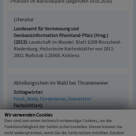
- Pflanzen im Nationalpark (abgerufen 19.05.2016).
Literatur
Landesamt für Vermessung und
Geobasisinformation Rheinland-Pfalz (Hrsg.)
(2013)
Landschaft im Wandel. Blatt 6208 Morscheid-
Riedenburg. Historische Kartenblätter von 1811-
2002. Maßstab 1:25000. Koblenz.
Abteilungsstein im Wald bei Thranenweier
Schlagwörter
Forst
Wald
Flurdenkmal
Grenzstein
Fachsicht(en)
Kulturlandschaftspflege, Landeskunde
Wir verwenden Cookies
Erfassungsmaßstab
Dies sind zum einen technisch notwendige Cookies, um die
i.d.R. 1:5.000 (größer als 1:20.000)
Funktionsfähigkeit der Seiten sicherzustellen. Diesen können Sie
Erfassungsmethode
nicht widersprechen, wenn Sie die Seite nutzen möchten. Darüber