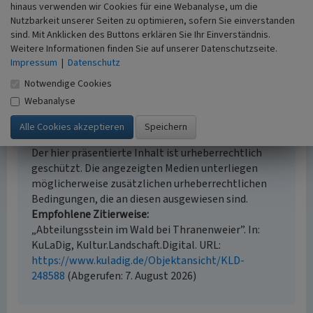
Auswertung historischer Karten,
hinaus verwenden wir Cookies für eine Webanalyse, um die
Nutzbarkeit unserer Seiten zu optimieren, sofern Sie einverstanden
Geländebegehung/-kartierung
sind. Mit Anklicken des Buttons erklären Sie Ihr Einverständnis.
Historischer Zeitraum
Weitere Informationen finden Sie auf unserer Datenschutzseite.
Beginn 1910 bis 1914
Impressum
|
Datenschutz
Notwendige Cookies
Webanalyse
Empfohlene Zitierweise
Urheberrechtlicher Hinweis
Der hier präsentierte Inhalt ist urheberrechtlich
geschützt. Die angezeigten Medien unterliegen
möglicherweise zusätzlichen urheberrechtlichen
Bedingungen, die an diesen ausgewiesen sind.
Empfohlene Zitierweise
„Abteilungsstein im Wald bei Thranenweier”. In:
KuLaDig, Kultur.Landschaft.Digital. URL:
https://www.kuladig.de/Objektansicht/KLD-
248588
(Abgerufen: 7. August 2026)