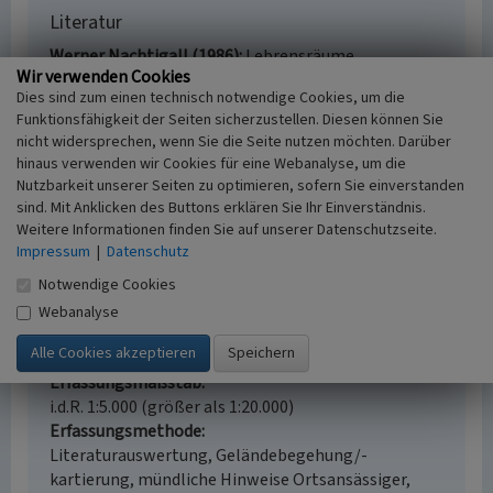
Literatur
Werner Nachtigall (1986)
Lebrensräume.
Wir verwenden Cookies
Mitteleuropäische Landschaften und Ökosysteme.
Dies sind zum einen technisch notwendige Cookies, um die
München.
Funktionsfähigkeit der Seiten sicherzustellen. Diesen können Sie
nicht widersprechen, wenn Sie die Seite nutzen möchten. Darüber
hinaus verwenden wir Cookies für eine Webanalyse, um die
Nutzbarkeit unserer Seiten zu optimieren, sofern Sie einverstanden
Tümpel an der alten Mühle bei Börfink
sind. Mit Anklicken des Buttons erklären Sie Ihr Einverständnis.
Weitere Informationen finden Sie auf unserer Datenschutzseite.
Schlagwörter
Impressum
|
Datenschutz
Tümpel
Weiher
Notwendige Cookies
Ort
54422 Börfink - Börfink
Webanalyse
Fachsicht(en)
Landeskunde
Erfassungsmaßstab
i.d.R. 1:5.000 (größer als 1:20.000)
Erfassungsmethode
Literaturauswertung, Geländebegehung/-
kartierung, mündliche Hinweise Ortsansässiger,