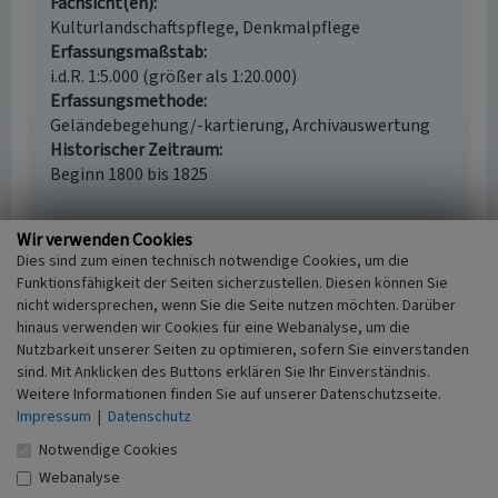
Fachsicht(en)
Kulturlandschaftspflege, Denkmalpflege
Erfassungsmaßstab
i.d.R. 1:5.000 (größer als 1:20.000)
Erfassungsmethode
Geländebegehung/-kartierung, Archivauswertung
Historischer Zeitraum
Beginn 1800 bis 1825
Wir verwenden Cookies
Dies sind zum einen technisch notwendige Cookies, um die
Empfohlene Zitierweise
Funktionsfähigkeit der Seiten sicherzustellen. Diesen können Sie
nicht widersprechen, wenn Sie die Seite nutzen möchten. Darüber
Urheberrechtlicher Hinweis
hinaus verwenden wir Cookies für eine Webanalyse, um die
Der hier präsentierte Inhalt ist urheberrechtlich
Nutzbarkeit unserer Seiten zu optimieren, sofern Sie einverstanden
geschützt. Die angezeigten Medien unterliegen
sind. Mit Anklicken des Buttons erklären Sie Ihr Einverständnis.
möglicherweise zusätzlichen urheberrechtlichen
Weitere Informationen finden Sie auf unserer Datenschutzseite.
Bedingungen, die an diesen ausgewiesen sind.
Impressum
|
Datenschutz
Empfohlene Zitierweise
Notwendige Cookies
„Wohnhaus Bongardstr. 4a”. In: KuLaDig,
Webanalyse
Kultur.Landschaft.Digital. URL: