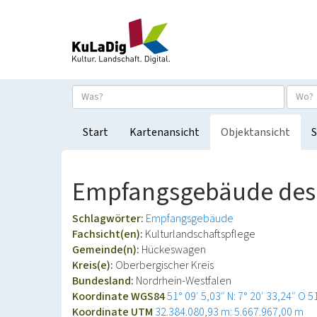
Start
Kartenansicht
Objektansicht
S
Empfangsgebäude des
Schlagwörter:
Empfangsgebäude
Fachsicht(en):
Kulturlandschaftspflege
Gemeinde(n):
Hückeswagen
Kreis(e):
Oberbergischer Kreis
Bundesland:
Nordrhein-Westfalen
Koordinate WGS84
51° 09′ 5,03″ N: 7° 20′ 33,24″ O
5
Koordinate UTM
32.384.080,93 m: 5.667.967,00 m