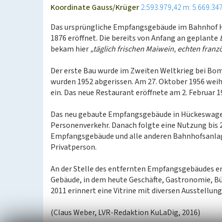
Koordinate Gauss/Krüger
2.593.979,42 m: 5.669.34
Das ursprüngliche Empfangsgebäude im Bahnhof H
1876 eröffnet. Die bereits von Anfang an geplante
bekam hier
„täglich frischen Maiwein, echten franz
Der erste Bau wurde im Zweiten Weltkrieg bei Bom
wurden 1952 abgerissen. Am 27. Oktober 1956 we
ein. Das neue Restaurant eröffnete am 2. Februar 1
Das neu gebaute Empfangsgebäude in Hückeswagen
Personenverkehr. Danach folgte eine Nutzung bis 
Empfangsgebäude und alle anderen Bahnhofsanlag
Privatperson.
An der Stelle des entfernten Empfangsgebäudes er
Gebäude, in dem heute Geschäfte, Gastronomie, Bür
2011 erinnert eine Vitrine mit diversen Ausstell
(Claus Weber, LVR-Redaktion KuLaDig, 2016)