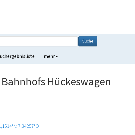
Suche
uchergebnisliste
mehr
 Bahnhofs Hückeswagen
1,1514°N: 7,34257°O