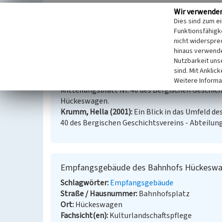
Wir verwende
Internet
Dies sind zum e
de.wikipedia.org
: Wippertalbahn (Abgerufen: 30.01
Funktionsfähigke
www.bahnen-wuppertal.de
: Eisenbahnen in Oberbe
nicht widerspre
hinaus verwende
Nutzbarkeit uns
Literatur
sind. Mit Anklic
Krumm, Hella (2001)
Bau der Eisenbahnlinie L
Weitere Informa
Mitteilungsblatt Nr. 40 des Bergischen Geschich
Hückeswagen.
Krumm, Hella (2001)
Ein Blick in das Umfeld de
40 des Bergischen Geschichtsvereins - Abteilun
Empfangsgebäude des Bahnhofs Hückesw
Schlagwörter
Empfangsgebäude
Straße / Hausnummer
Bahnhofsplatz
Ort
Hückeswagen
Fachsicht(en)
Kulturlandschaftspflege