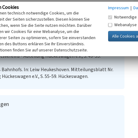
n Cookies
Impressum
|
Da
inen technisch notwendige Cookies, um die
.2016)
Notwendige 
it der Seiten sicherzustellen. Diesen können Sie
rg, mit zahlreichen Bildern (Abgerufen: 06.02.2016)
Webanalyse
chen, wenn Sie die Seite nutzen möchten. Darüber
n wir Cookies für eine Webanalyse, um die
erer Seiten zu optimieren, sofern Sie einverstanden
ken des Buttons erklären Sie Ihr Einverständnis.
ennep - Hückeswagen. In: Leiw Heukeshoven.
tionen finden Sie auf unserer Datenschutzseite.
tsvereins - Abteilung Hückeswagen e.V., S. 49-55.
s Bahnhofs. In: Leiw Heukeshoven. Mitteilungsblatt Nr.
g Hückeswagen e.V., S. 55-59. Hückeswagen.
agen