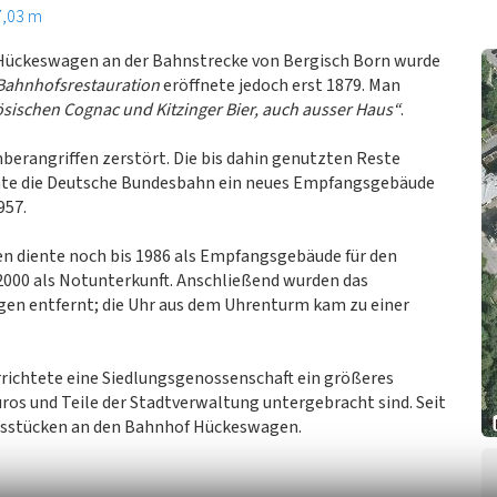
7,03 m
ückeswagen an der Bahnstrecke von Bergisch Born wurde
Bahnhofsrestauration
eröffnete jedoch erst 1879. Man
ösischen Cognac und Kitzinger Bier, auch ausser Haus“
.
berangriffen zerstört. Die bis dahin genutzten Reste
ihte die Deutsche Bundesbahn ein neues Empfangsgebäude
957.
 diente noch bis 1986 als Empfangsgebäude für den
2000 als Notunterkunft. Anschließend wurden das
en entfernt; die Uhr aus dem Uhrenturm kam zu einer
richtete eine Siedlungsgenossenschaft ein größeres
os und Teile der Stadtverwaltung untergebracht sind. Seit
ungsstücken an den Bahnhof Hückeswagen.