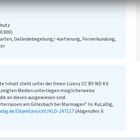
chutz
20.000)
Karten, Geländebegehung/-kartierung, Fernerkundung,
ger
te Inhalt steht unter der freien Lizenz CC BY-ND 4.0
zeigten Medien unterliegen möglicherweise
ie an diesen ausgewiesen sind.
rterrassen am Gillesbach bei Marmagen”. In: KuLaDig,
adig.de/Objektansicht/KLD-247117
(Abgerufen: 6.