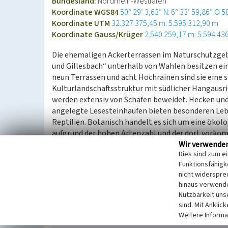
Bundesland:
Nordrhein-Westfalen
Koordinate WGS84
50° 29′ 3,63″ N: 6° 33′ 59,86″ O
5
Koordinate UTM
32.327.375,45 m: 5.595.312,90 m
Koordinate Gauss/Krüger
2.540.259,17 m: 5.594.43
Die ehemaligen Ackerterrassen im Naturschutzgeb
und Gillesbach“ unterhalb von Wahlen besitzen ein
neun Terrassen und acht Hochrainen sind sie eine 
Kulturlandschaftsstruktur mit südlicher Hangausr
werden extensiv von Schafen beweidet. Hecken un
angelegte Lesesteinhaufen bieten besonderen Leb
Reptilien. Botanisch handelt es sich um eine ökolo
aufgrund der hohen Artenzahl und der dort vorko
Wir verwende
z.B. Küchenschelle (Pulsatilla) und Mittlerer Weg
Dies sind zum e
Acker- oder Grünlandbewirtschaftung der Terrassen
Funktionsfähigke
nicht widerspre
(Jennifer Thelen, Biologische Station im Kreis Eu
hinaus verwende
Landschaftliche Kulturpflege, 2015)
Nutzbarkeit uns
sind. Mit Anklic
Weitere Informa
Ackerterrassen am Gillesbach bei Marmage