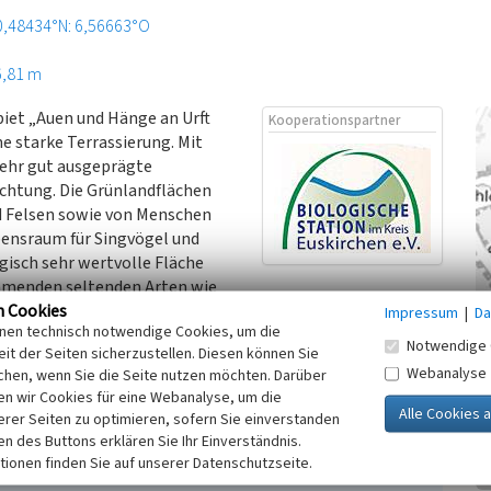
0,48434°N: 6,56663°O
6,81 m
iet „Auen und Hänge an Urft
Kooperationspartner
e starke Terrassierung. Mit
sehr gut ausgeprägte
ichtung. Die Grünlandflächen
d Felsen sowie von Menschen
ensraum für Singvögel und
gisch sehr wertvolle Fläche
mmenden seltenden Arten wie
n Cookies
erich (Plantago media). Aus der Tranchotkarte geht eine
Impressum
|
Da
inen technisch notwendige Cookies, um die
 um 1820 nicht eindeutig hervor.
Notwendige 
it der Seiten sicherzustellen. Diesen können Sie
Webanalyse
chen, wenn Sie die Seite nutzen möchten. Darüber
skirchen e.V., erstellt im Rahmen des LVR-Netzwerks
n wir Cookies für eine Webanalyse, um die
erer Seiten zu optimieren, sofern Sie einverstanden
ken des Buttons erklären Sie Ihr Einverständnis.
tionen finden Sie auf unserer Datenschutzseite.
n