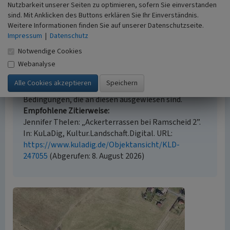
Nutzbarkeit unserer Seiten zu optimieren, sofern Sie einverstanden
sind. Mit Anklicken des Buttons erklären Sie Ihr Einverständnis.
Weitere Informationen finden Sie auf unserer Datenschutzseite.
Empfohlene Zitierweise
Impressum
|
Datenschutz
Urheberrechtlicher Hinweis
Notwendige Cookies
Der hier präsentierte Inhalt steht unter der freien
Webanalyse
Lizenz CC BY-ND 4.0 (Namensnennung, keine
Bearbeitung). Die angezeigten Medien unterliegen
möglicherweise zusätzlichen urheberrechtlichen
Bedingungen, die an diesen ausgewiesen sind.
Empfohlene Zitierweise
Jennifer Thelen: „Ackerterrassen bei Ramscheid 2”.
In: KuLaDig, Kultur.Landschaft.Digital. URL:
https://www.kuladig.de/Objektansicht/KLD-
247055
(Abgerufen: 8. August 2026)