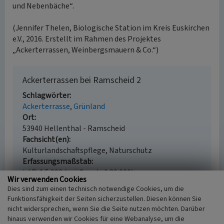
und Nebenbäche“.
(Jennifer Thelen, Biologische Station im Kreis Euskirchen
e.V., 2016. Erstellt im Rahmen des Projektes
„Ackerterrassen, Weinbergsmauern & Co.“)
Ackerterrassen bei Ramscheid 2
Schlagwörter
Ackerterrasse
Grünland
Ort
53940 Hellenthal - Ramscheid
Fachsicht(en)
Kulturlandschaftspflege, Naturschutz
Erfassungsmaßstab
i.d.R. 1:5.000 (größer als 1:20.000)
Wir verwenden Cookies
Erfassungsmethode
Dies sind zum einen technisch notwendige Cookies, um die
Geländebegehung/-kartierung, Fernerkundung,
Funktionsfähigkeit der Seiten sicherzustellen. Diesen können Sie
mündliche Hinweise Ortsansässiger, Ortskundiger
nicht widersprechen, wenn Sie die Seite nutzen möchten. Darüber
hinaus verwenden wir Cookies für eine Webanalyse, um die