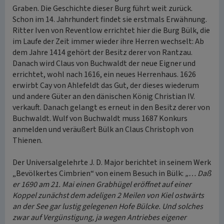
Graben. Die Geschichte dieser Burg führt weit zurück.
Schon im 14. Jahrhundert findet sie erstmals Erwähnung.
Ritter Iven von Reventlow errichtet hier die Burg Bülk, die
im Laufe der Zeit immer wieder ihre Herren wechselt: Ab
dem Jahre 1414 gehört der Besitz derer von Rantzau.
Danach wird Claus von Buchwaldt der neue Eigner und
errichtet, wohl nach 1616, ein neues Herrenhaus. 1626
erwirbt Cay von Ahlefeldt das Gut, der dieses wiederum
und andere Güter an den dänischen König Christian IV.
verkauft. Danach gelangt es erneut in den Besitz derer von
Buchwaldt. Wulf von Buchwaldt muss 1687 Konkurs
anmelden und veräußert Bülk an Claus Christoph von
Thienen.
Der Universalgelehrte J. D. Major berichtet in seinem Werk
„Bevölkertes Cimbrien“ von einem Besuch in Bülk:
„… Daß
er 1690 am 21. Mai einen Grabhügel eröffnet auf einer
Koppel zunächst dem adeligen 2 Meilen von Kiel ostwärts
an der See gar lustig gelegenen Hofe Bülcke. Und solches
zwar auf Vergünstigung, ja wegen Antriebes eigener