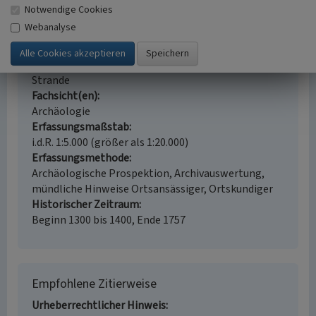
Notwendige Cookies
Mittelalterliche Burg Bülk
Webanalyse
Schlagwörter
Burg
Burggraben
Ort
Strande
Fachsicht(en)
Archäologie
Erfassungsmaßstab
i.d.R. 1:5.000 (größer als 1:20.000)
Erfassungsmethode
Archäologische Prospektion, Archivauswertung,
mündliche Hinweise Ortsansässiger, Ortskundiger
Historischer Zeitraum
Beginn 1300 bis 1400, Ende 1757
Empfohlene Zitierweise
Urheberrechtlicher Hinweis