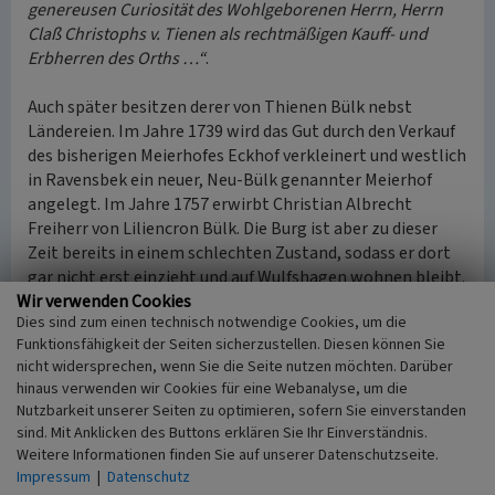
genereusen Curiosität des Wohlgeborenen Herrn, Herrn
Claß Christophs v. Tienen als rechtmäßigen Kauff- und
Erbherren des Orths …“
.
Auch später besitzen derer von Thienen Bülk nebst
Ländereien. Im Jahre 1739 wird das Gut durch den Verkauf
des bisherigen Meierhofes Eckhof verkleinert und westlich
in Ravensbek ein neuer, Neu-Bülk genannter Meierhof
angelegt. Im Jahre 1757 erwirbt Christian Albrecht
Freiherr von Liliencron Bülk. Die Burg ist aber zu dieser
Zeit bereits in einem schlechten Zustand, sodass er dort
gar nicht erst einzieht und auf Wulfshagen wohnen bleibt.
Wir verwenden Cookies
Zum Ende des 18. Jahrhunderts lässt der neue Besitzer,
Dies sind zum einen technisch notwendige Cookies, um die
Kammerherr Jens Peter von Neergaard, Bülk ganz
Funktionsfähigkeit der Seiten sicherzustellen. Diesen können Sie
abbrechen und errichtet neue Wirtschaftsgebäude am
nicht widersprechen, wenn Sie die Seite nutzen möchten. Darüber
Standort des heutigen Gutes Neu-Bülk.
hinaus verwenden wir Cookies für eine Webanalyse, um die
Nutzbarkeit unserer Seiten zu optimieren, sofern Sie einverstanden
(Birte Anspach, Archäologisches Landesamt Schleswig-
sind. Mit Anklicken des Buttons erklären Sie Ihr Einverständnis.
Holstein, 2015)
Weitere Informationen finden Sie auf unserer Datenschutzseite.
Impressum
|
Datenschutz