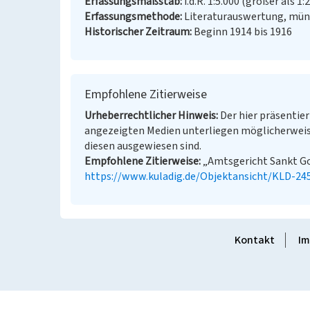
Erfassungsmaßstab
i.d.R. 1:5.000 (größer als 1:
Erfassungsmethode
Literaturauswertung, münd
Historischer Zeitraum
Beginn 1914 bis 1916
Empfohlene Zitierweise
Urheberrechtlicher Hinweis
Der hier präsentier
angezeigten Medien unterliegen möglicherweis
diesen ausgewiesen sind.
Empfohlene Zitierweise
„Amtsgericht Sankt Goa
https://www.kuladig.de/Objektansicht/KLD-24
Kontakt
Im