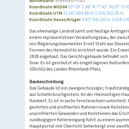
Bundesland:
Rheinland-Pfalz
Koordinate WGS84
50° 09′ 7,98″ N: 7° 42′ 34,05″ O
5
Koordinate UTM
32.407.804,46 m: 5.556.352,35 m
Koordinate Gauss/Krüger
3.407.842,68 m: 5.558.13
Das ehemalige Landratsamt und heutige Amtsgerich
einem repräsentativen Verwaltungsbau, der zwis
von Regierungsbaumeister Ernst Stahl aus Düsseldo
Formen des Heimatstils errichtet wurde. Ein Erwe
1928 angebaut. Das Gerichtsgebäude befindet sich
Goar. Es ist geschützt als eingetragenes Kulturd
(DSchG) des Landes Rheinland-Pfalz.
Baubeschreibung
Das Gebäude ist ein zweigeschossiger, traufständ
aus Schieferbruchgestein. An der rheinseitigen H
flankiert. Es ist in sechs Fensterachsen unterteil
geohrten und profilierten Rahmen sowie Keilstei
unprofilierten Gewänden und Keilsteinen das Ersch
rundbogigem Kellereingang führt zu einem asymm
Hauptportal mit Oberlicht beherbergt eine zweiflü