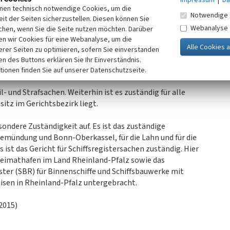
asse Funktion und Status der Kreisstadt Sankt Goar wider.
inen technisch notwendige Cookies, um die
chen Kirche zeigt die Bedeutung des Gebäudes.
Notwendige 
it der Seiten sicherzustellen. Diesen können Sie
Webanalyse
chen, wenn Sie die Seite nutzen möchten. Darüber
n wir Cookies für eine Webanalyse, um die
Amtsgerichtsbezirk umfasst die Stadt Boppard sowie die
erer Seiten zu optimieren, sofern Sie einverstanden
die Stadt Braubach, die Ortsgemeinden Dachsenhausen,
ken des Buttons erklären Sie Ihr Einverständnis.
 Goar-Oberwesel.
tionen finden Sie auf unserer Datenschutzseite.
il- und Strafsachen. Weiterhin ist es zuständig für alle
itz im Gerichtsbezirk liegt.
ondere Zuständigkeit auf. Es ist das zuständige
hemündung und Bonn-Oberkassel, für die Lahn und für die
 ist das Gericht für Schiffsregistersachen zuständig. Hier
t Heimathafen im Land Rheinland-Pfalz sowie das
ster (SBR) für Binnenschiffe und Schiffsbauwerke mit
isen in Rheinland-Pfalz untergebracht.
2015)