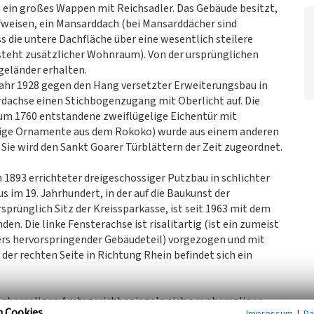
ch ein großes Wappen mit Reichsadler. Das Gebäude besitzt,
weisen, ein Mansarddach (bei Mansarddächer sind
s die untere Dachfläche über eine wesentlich steilere
ntsteht zusätzlicher Wohnraum). Von der ursprünglichen
geländer erhalten.
 Jahr 1928 gegen den Hang versetzter Erweiterungsbau in
rdachse einen Stichbogenzugang mit Oberlicht auf. Die
um 1760 entstandene zweiflügelige Eichentür mit
ige Ornamente aus dem Rokoko) wurde aus einem anderen
Sie wird den Sankt Goarer Türblättern der Zeit zugeordnet.
 1893 errichteter dreigeschossiger Putzbau in schlichter
 im 19. Jahrhundert, in der auf die Baukunst der
sprünglich Sitz der Kreissparkasse, ist seit 1963 mit dem
. Die linke Fensterachse ist risalitartig (ist ein zumeist
pers hervorspringender Gebäudeteil) vorgezogen und mit
der rechten Seite in Richtung Rhein befindet sich ein
 ehemaligen Amtsgericht spiegeln sich am ehemaligen
n Cookies
Impressum
|
Da