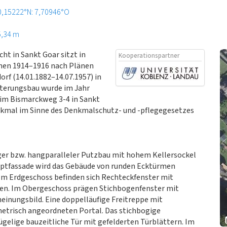
0,15222°N: 7,70946°O
5,34 m
t in Sankt Goar sitzt in
Kooperationspartner
chen 1914–1916 nach Plänen
rf (14.01.1882–14.07.1957) in
iterungsbau wurde im Jahr
 im Bismarckweg 3-4 in Sankt
enkmal im Sinne des Denkmalschutz- und -pflegegesetzes
iger bzw. hangparalleler Putzbau mit hohem Kellersockel
auptfassade wird das Gebäude von runden Ecktürmen
t. Im Erdgeschoss befinden sich Rechteckfenster mit
nen. Im Obergeschoss prägen Stichbogenfenster mit
einungsbild. Eine doppelläufige Freitreppe mit
etrisch angeordneten Portal. Das stichbogige
gelige bauzeitliche Tür mit gefelderten Türblättern. Im