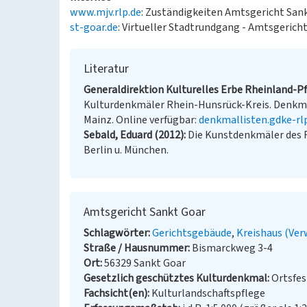
www.mjv.rlp.de
: Zuständigkeiten Amtsgericht Sank
st-goar.de
: Virtueller Stadtrundgang - Amtsgericht
Literatur
Generaldirektion Kulturelles Erbe Rheinland-Pfa
Kulturdenkmäler Rhein-Hunsrück-Kreis. Denkmalv
Mainz. Online verfügbar:
denkmallisten.gdke-rl
Sebald, Eduard (2012)
Die Kunstdenkmäler des Rh
Berlin u. München.
Amtsgericht Sankt Goar
Schlagwörter
Gerichtsgebäude
Kreishaus (Ve
Straße / Hausnummer
Bismarckweg 3-4
Ort
56329 Sankt Goar
Gesetzlich geschütztes Kulturdenkmal
Ortsfe
Fachsicht(en)
Kulturlandschaftspflege