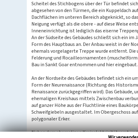
Scheitel des Stichbogens über der Tür befindet si
abgesehen von den Türmen, die ein Kuppeldach auf
Dachflächen im unteren Bereich abgeknickt, so das
Neigung verfügt als die obere - auf diese Weise e
Inneneinrichtung ist lediglich das eiserne Treppen
An der Südseite des Gebäudes schließt sich ein im
Form des Hauptbaus an. Der Anbau weist in der No
ehemals vorgelagerte Treppe wurde entfernt. Die 
Felderung und Rocailleornamenten (muschelförm
Bau in Sankt Goar entnommen und hier eingebaut. 
An der Nordseite des Gebäudes befindet sich ein um
Form der Neurenaissance (Richtung des Historismus
Renaissance zurückgegriffen wird). Das Gebäude, ur
ehemaligen Kreishaus mittels Zwischenbau verbunden
auf ganzer Höhe aus der Fluchtlinie eines Baukör
Schweifgiebeln ausgestaltet. Im Obergeschoss auf 
polygonaler Erker.
Neben dem ehemaligen Kreiselektrizitätsamt und
Wir verwende