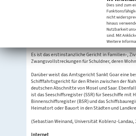
Landratsamt und am ersten Gebäude der Kreisspark
Dies sind zum e
Der repräsentative Standort oberhalb der katholis
Funktionsfähigke
nicht widerspre
Heutige Funktion
hinaus verwende
Sankt Goar ist heute Sitz des Amtsgerichtes, der 
Nutzbarkeit uns
Verbandsgemeinden Emmelshausen, Loreley (ohne 
sind. Mit Anklic
Filsen, Kamp-Bornhofen und Osterspai) und Sankt
Weitere Informa
Es ist das erstinstanzliche Gericht in Familien-, Ziv
Zwangsvollstreckungen für Schuldner, deren Wohns
Darüber weist das Amtsgericht Sankt Goar eine bes
Schifffahrtsgericht für den Rhein zwischen der Na
deutschen Abschnitte von Mosel und Saar. Ebenfalls
ist das Seeschiffsregister (SSR) für Seeschiffe mi
Binnenschiffsregister (BSR) und das Schiffsbauregi
Heimatort oder Bauort in den Städten und Landkre
(Sebastian Weinand, Universität Koblenz-Landau, 
Internet