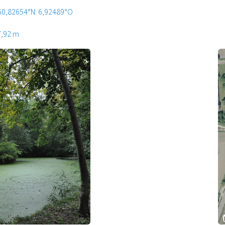
50,82654°N: 6,92489°O
7,92 m