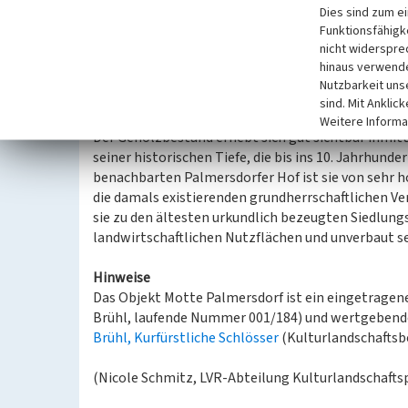
Dies sind zum e
und Sträuchern umgeben und durch einen Zaun gesch
Funktionsfähigke
vom Palmersdorfer Bach gespeisten Teich enthält,
nicht widerspre
in NRW: BK-5107-038 Teich und Gehölzbestand am 
hinaus verwende
Bäumen und Sträuchern (Stieleiche, Esche, Pappel
Nutzbarkeit uns
erkennbare Hügel hat laut DGK 5 etwa die Maße 3
sind. Mit Anklic
bis zu 20 Meter breit.
Weitere Informa
Der Gehölzbestand erhebt sich gut sichtbar inmitt
seiner historischen Tiefe, die bis ins 10. Jahrhund
benachbarten Palmersdorfer Hof ist sie von sehr h
die damals existierenden grundherrschaftlichen 
sie zu den ältesten urkundlich bezeugten Siedlung
landwirtschaftlichen Nutzflächen und unverbaut se
Hinweise
Das Objekt Motte Palmersdorf ist ein eingetrag
Brühl, laufende Nummer 001/184) und wertgebende
Brühl, Kurfürstliche Schlösser
(Kulturlandschaftsb
(Nicole Schmitz, LVR-Abteilung Kulturlandschaftsp