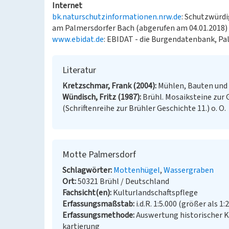
Internet
bk.naturschutzinformationen.nrw.de
: Schutzwürd
am Palmersdorfer Bach (abgerufen am 04.01.2018)
www.ebidat.de
: EBIDAT - die Burgendatenbank, Pa
Literatur
Kretzschmar, Frank (2004)
Mühlen, Bauten und 
Wündisch, Fritz (1987)
Brühl. Mosaiksteine zur 
(Schriftenreihe zur Brühler Geschichte 11.) o. O.
Motte Palmersdorf
Schlagwörter
Mottenhügel
Wassergraben
Ort
50321 Brühl / Deutschland
Fachsicht(en)
Kulturlandschaftspflege
Erfassungsmaßstab
i.d.R. 1:5.000 (größer als 1:
Erfassungsmethode
Auswertung historischer 
kartierung