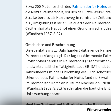
Etwa 200 Meter östlich des
Palmersdorfer Hofes
un
die Motte Palmersdorf, östlich der Otto-Wels-Stra
Straße bereits als Karrenweg in römischer Zeit u
als „Umgehungsstraße“. Sie querte den Palmersdorf
Cäcilienhof als Haupthof einer Grundherrschaft de
(Wündisch 1987, S. 32).
Geschichte und Beschreibung
Die ebenfalls ins 10. Jahrhundert datierende Palm
Palmersdorf angelegt. Der lagebestimmende Palme
Frohnhofverbandes in Palmersdorf (Kretzschmar 2004
landwirtschaftliche Tätigkeit. Laut EBIDAT endete 
Jahrhunderts mit der Errichtung des Erzbischöflich
Urkunden des Palmersdorfer Hofes fand sie Erwähnu
Palmersdorfer Hofes an Kurfürst Maximilian Friedric
(Wündisch 1987, S. 32). Weder über die bauliche En
Untersuchungen vor.
Heutiger Zustand und kulturhistorische Bedeutun
Wir verwende
Bis heute erhalten sind der Mottenhügel sowie de