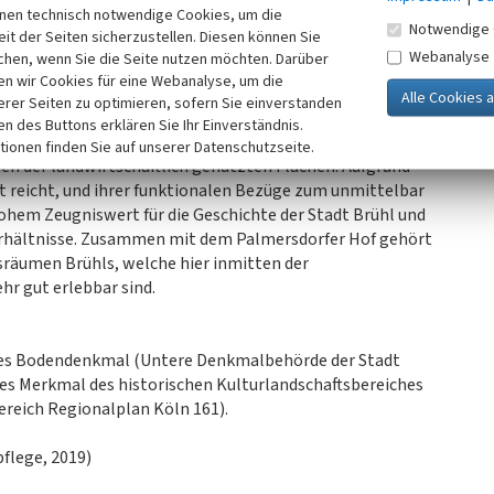
inen technisch notwendige Cookies, um die
ützt. Der Bereich, der noch einen weiteren, ebenfalls
Notwendige 
it der Seiten sicherzustellen. Diesen können Sie
 ist als Landschaftsschutzgebiet (Schutzwürdige Biotope
Webanalyse
chen, wenn Sie die Seite nutzen möchten. Darüber
Palmersdorfer Bach) ausgewiesen. Der ebenfalls von
n wir Cookies für eine Webanalyse, um die
, Weißdorn, Schneebeere, Holunder) bestandene und gut
erer Seiten zu optimieren, sofern Sie einverstanden
0x25 Meter; der umgebende Wassergraben ist stellenweise
ken des Buttons erklären Sie Ihr Einverständnis.
tionen finden Sie auf unserer Datenschutzseite.
en der landwirtschaftlich genutzten Flächen. Aufgrund
ert reicht, und ihrer funktionalen Bezüge zum unmittelbar
ohem Zeugniswert für die Geschichte der Stadt Brühl und
Verhältnisse. Zusammen mit dem Palmersdorfer Hof gehört
sräumen Brühls, welche hier inmitten der
hr gut erlebbar sind.
enes Bodendenkmal (Untere Denkmalbehörde der Stadt
s Merkmal des historischen Kulturlandschaftsbereiches
ereich Regionalplan Köln 161).
flege, 2019)