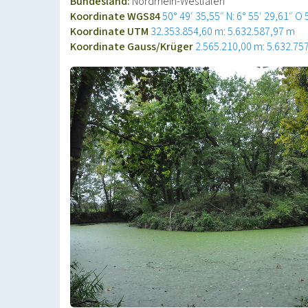
Bundesland:
Nordrhein-Westfalen
Koordinate WGS84
50° 49′ 35,55″ N: 6° 55′ 29,61″ O
Koordinate UTM
32.353.854,60 m: 5.632.587,97 m
Koordinate Gauss/Krüger
2.565.210,00 m: 5.632.75