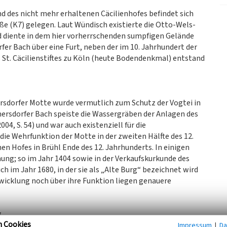
d des nicht mehr erhaltenen Cäcilienhofes befindet sich
ße (K7) gelegen. Laut Wündisch existierte die Otto-Wels-
nd diente in dem hier vorherrschenden sumpfigen Gelände
er Bach über eine Furt, neben der im 10. Jahrhundert der
s St. Cäcilienstiftes zu Köln (heute Bodendenkmal) entstand
ersdorfer Motte wurde vermutlich zum Schutz der Vogtei in
rsdorfer Bach speiste die Wassergräben der Anlagen des
, S. 54) und war auch existenziell für die
die Wehrfunktion der Motte in der zweiten Hälfte des 12.
en Hofes in Brühl Ende des 12. Jahrhunderts. In einigen
ng; so im Jahr 1404 sowie in der Verkaufskurkunde des
h im Jahr 1680, in der sie als „Alte Burg“ bezeichnet wird
twicklung noch über ihre Funktion liegen genauere
g
n Cookies
r Wassergraben. Die Anlage ist von einem Kranz aus Bäumen
Impressum
|
Da