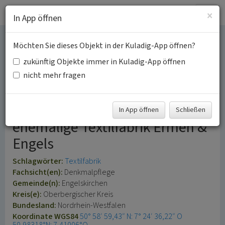
Togg
×
In App öffnen
navig
Möchten Sie dieses Objekt in der Kuladig-App öffnen?
Denkmalbereich
zukünftig Objekte immer in Kuladig-App öffnen
„Engelskirchen -
nicht mehr fragen
Braunswerth“
In App öffnen
Schließen
ehemalige Textilfabrik Ermen &
Engels
Schlagwörter:
Textilfabrik
Fachsicht(en):
Denkmalpflege
Gemeinde(n):
Engelskirchen
Kreis(e):
Oberbergischer Kreis
Bundesland:
Nordrhein-Westfalen
Koordinate WGS84
50° 58′ 59,43″ N: 7° 24′ 36,22″ O