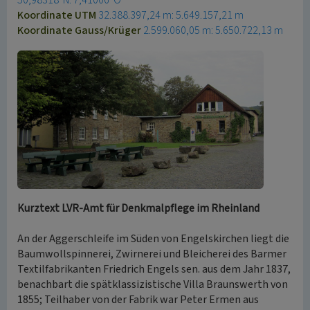
50,98318°N: 7,41006°O
Koordinate UTM
32.388.397,24 m: 5.649.157,21 m
Koordinate Gauss/Krüger
2.599.060,05 m: 5.650.722,13 m
Kurztext LVR-Amt für Denkmalpflege im Rheinland
An der Aggerschleife im Süden von Engelskirchen liegt die
Baumwollspinnerei, Zwirnerei und Bleicherei des Barmer
Textilfabrikanten Friedrich Engels sen. aus dem Jahr 1837,
benachbart die spätklassizistische Villa Braunswerth von
1855; Teilhaber von der Fabrik war Peter Ermen aus