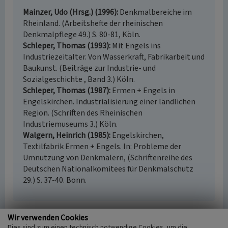
Mainzer, Udo (Hrsg.) (1996)
Denkmalbereiche im
Rheinland. (Arbeitshefte der rheinischen
Denkmalpflege 49.) S. 80-81, Köln.
Schleper, Thomas (1993)
Mit Engels ins
Industriezeitalter. Von Wasserkraft, Fabrikarbeit und
Baukunst. (Beiträge zur Industrie- und
Sozialgeschichte , Band 3.) Köln.
Schleper, Thomas (1987)
Ermen + Engels in
Engelskirchen. Industrialisierung einer ländlichen
Region. (Schriften des Rheinischen
Industriemuseums 3.) Köln.
Walgern, Heinrich (1985)
Engelskirchen,
Textilfabrik Ermen + Engels. In: Probleme der
Umnutzung von Denkmälern, (Schriftenreihe des
Deutschen Nationalkomitees für Denkmalschutz
29.) S. 37-40. Bonn.
Wir verwenden Cookies
Denkmalbereich „Engelskirchen - Braunswerth“
Dies sind zum einen technisch notwendige Cookies, um die