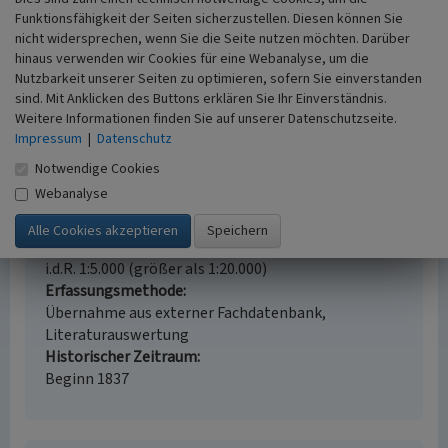
Funktionsfähigkeit der Seiten sicherzustellen. Diesen können Sie
Schlagwörter
nicht widersprechen, wenn Sie die Seite nutzen möchten. Darüber
Textilfabrik
hinaus verwenden wir Cookies für eine Webanalyse, um die
Straße / Hausnummer
Nutzbarkeit unserer Seiten zu optimieren, sofern Sie einverstanden
Märkische Straße
sind. Mit Anklicken des Buttons erklären Sie Ihr Einverständnis.
Ort
Weitere Informationen finden Sie auf unserer Datenschutzseite.
51766 Engelskirchen
Impressum
|
Datenschutz
Gesetzlich geschütztes Kulturdenkmal
Notwendige Cookies
Denkmalbereich gem. § 5 DSchG NW
Webanalyse
Fachsicht(en)
Denkmalpflege
Erfassungsmaßstab
i.d.R. 1:5.000 (größer als 1:20.000)
Erfassungsmethode
Übernahme aus externer Fachdatenbank,
Literaturauswertung
Historischer Zeitraum
Beginn 1837