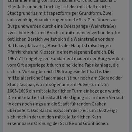
Zusammenhang von historischem Ort und Landschaft.
Ebenfalls unbeeinträchtigt ist der mittelalterliche
Stadtgrundriss mit trapezförmiger Grundform. Zwei
spitzwinklig einander zugeordnete Straßen führen zur
Burg und werden durch eine Querspange (Weinstraße)
zwischen Feld- und Bruchtor miteinander verbunden. Im
östlichen Bereich weitet sich die Weinstraße vor dem
Rathaus platzartig. Abseits der Hauptstraße liegen
Pfarrkirche und Kloster in einem eigenen Bereich. Die
1967-71 freigelegten Fundamentmauern der Burg werden
vom Ort abgeriegelt durch eine kleine Fabrikanlage, die
sich im Vorburgbereich 1906 angesiedelt hatte. Die
mittelalterliche Stadtmauer ist nur noch am Südrand der
Stadt fassbar, wo im sogenannten Pulverturm von
1605/1606 ein mittelalterlicher Turm einbezogen wurde.
Die mittelalterliche Stadtbefestigung ist in ihrem Verlauf
in dem noch rings um die Stadt führenden Graben
überliefert. Das Bastionssystem der Zeit um 1600 zeigt
sich noch in der um den mittelalterlichen Kern
erkennbaren Ordnung der Straße und Grünflächen.