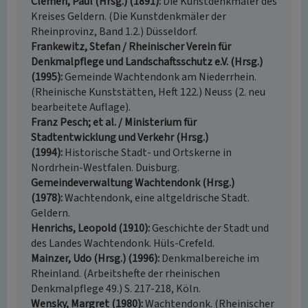
Clemen, Paul (Hrsg.) (1891)
Die Kunstdenkmäler des
Kreises Geldern. (Die Kunstdenkmäler der
Rheinprovinz, Band 1.2.) Düsseldorf.
Frankewitz, Stefan / Rheinischer Verein für
Denkmalpflege und Landschaftsschutz e.V. (Hrsg.)
(1995)
Gemeinde Wachtendonk am Niederrhein.
(Rheinische Kunststätten, Heft 122.) Neuss (2. neu
bearbeitete Auflage).
Franz Pesch; et al. / Ministerium für
Stadtentwicklung und Verkehr (Hrsg.)
(1994)
Historische Stadt- und Ortskerne in
Nordrhein-Westfalen. Duisburg.
Gemeindeverwaltung Wachtendonk (Hrsg.)
(1978)
Wachtendonk, eine altgeldrische Stadt.
Geldern.
Henrichs, Leopold (1910)
Geschichte der Stadt und
des Landes Wachtendonk. Hüls-Crefeld.
Mainzer, Udo (Hrsg.) (1996)
Denkmalbereiche im
Rheinland. (Arbeitshefte der rheinischen
Denkmalpflege 49.) S. 217-218, Köln.
Wensky, Margret (1980)
Wachtendonk. (Rheinischer