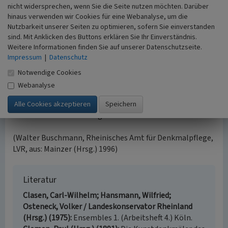
Hülchrath) gemindert ist.
nicht widersprechen, wenn Sie die Seite nutzen möchten. Darüber
hinaus verwenden wir Cookies für eine Webanalyse, um die
Schon 1976 war Wachtendonk wegen seines
Nutzbarkeit unserer Seiten zu optimieren, sofern Sie einverstanden
geschlossenen historischen Ortsbildes in der Publikation
sind. Mit Anklicken des Buttons erklären Sie Ihr Einverständnis.
Weitere Informationen finden Sie auf unserer Datenschutzseite.
Ensembles 1 durch das Rheinische Amt für Denkmalpflege
Impressum
|
Datenschutz
(damals Landeskonservator Rheinland) gewürdigt
worden. Eine 1982 erlassene Gestaltungssatzung brachte
Notwendige Cookies
durch teilweise wenig exakte Formulierungen nicht die
Webanalyse
gewünschte Schutzwirkung. Im Einvernehmen zwischen
Stadt und Denkmalamt wurde daher 1989 die
Denkmalbereichssatzung erlassen.
(Walter Buschmann, Rheinisches Amt für Denkmalpflege,
LVR, aus: Mainzer (Hrsg.) 1996)
Literatur
Clasen, Carl-Wilhelm; Hansmann, Wilfried;
Osteneck, Volker / Landeskonservator Rheinland
(Hrsg.) (1975)
Ensembles 1. (Arbeitsheft 4.) Köln.