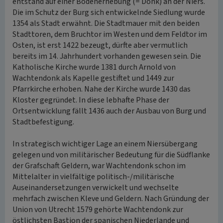
entstand auf einer Bodenerhebung (= Donk) an der Niers.
Die im Schutz der Burg sich entwickelnde Siedlung wurde
1354 als Stadt erwähnt. Die Stadtmauer mit den beiden
Stadttoren, dem Bruchtor im Westen und dem Feldtor im
Osten, ist erst 1422 bezeugt, dürfte aber vermutlich
bereits im 14. Jahrhundert vorhanden gewesen sein. Die
Katholische Kirche wurde 1381 durch Arnold von
Wachtendonk als Kapelle gestiftet und 1449 zur
Pfarrkirche erhoben. Nahe der Kirche wurde 1430 das
Kloster gegründet. In diese lebhafte Phase der
Ortsentwicklung fällt 1436 auch der Ausbau von Burg und
Stadtbefestigung.
In strategisch wichtiger Lage an einem Niersübergang
gelegen und von militärischer Bedeutung für die Südflanke
der Grafschaft Geldern, war Wachtendonk schon im
Mittelalter in vielfältige politisch-/militärische
Auseinandersetzungen verwickelt und wechselte
mehrfach zwischen Kleve und Geldern. Nach Gründung der
Union von Utrecht 1579 gehörte Wachtendonk zur
östlichsten Bastion der spanischen Niederlande und