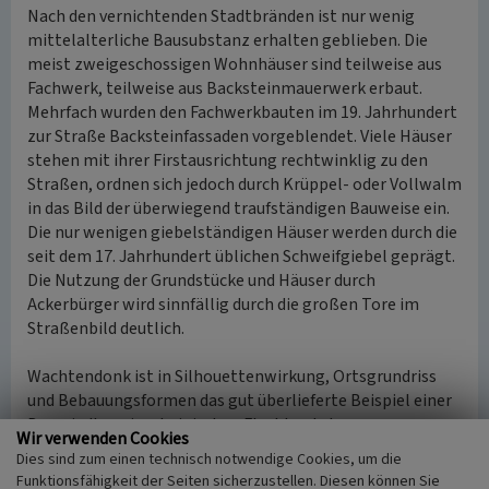
Nach den vernichtenden Stadtbränden ist nur wenig
mittelalterliche Bausubstanz erhalten geblieben. Die
meist zweigeschossigen Wohnhäuser sind teilweise aus
Fachwerk, teilweise aus Backsteinmauerwerk erbaut.
Mehrfach wurden den Fachwerkbauten im 19. Jahrhundert
zur Straße Backsteinfassaden vorgeblendet. Viele Häuser
stehen mit ihrer Firstausrichtung rechtwinklig zu den
Straßen, ordnen sich jedoch durch Krüppel- oder Vollwalm
in das Bild der überwiegend traufständigen Bauweise ein.
Die nur wenigen giebelständigen Häuser werden durch die
seit dem 17. Jahrhundert üblichen Schweifgiebel geprägt.
Die Nutzung der Grundstücke und Häuser durch
Ackerbürger wird sinnfällig durch die großen Tore im
Straßenbild deutlich.
Wachtendonk ist in Silhouettenwirkung, Ortsgrundriss
und Bebauungsformen das gut überlieferte Beispiel einer
Burgsiedlung im rheinischen Flachland, dessen
Wir verwenden Cookies
Anschaulichkeit nur durch die im Aufriss nicht mehr
Dies sind zum einen technisch notwendige Cookies, um die
vorhandene Burg gegenüber vergleichbaren Orten (Linn,
Funktionsfähigkeit der Seiten sicherzustellen. Diesen können Sie