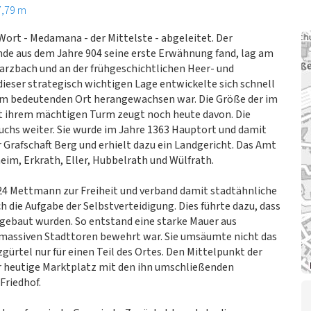
7,79 m
t - Medamana - der Mittelste - abgeleitet. Der
nde aus dem Jahre 904 seine erste Erwähnung fand, lag am
rzbach und an der frühgeschichtlichen Heer- und
dieser strategisch wichtigen Lage entwickelte sich schnell
inem bedeutenden Ort herangewachsen war. Die Größe der im
it ihrem mächtigen Turm zeugt noch heute davon. Die
uchs weiter. Sie wurde im Jahre 1363 Hauptort und damit
 Grafschaft Berg und erhielt dazu ein Landgericht. Das Amt
im, Erkrath, Eller, Hubbelrath und Wülfrath.
424 Mettmann zur Freiheit und verband damit stadtähnliche
h die Aufgabe der Selbstverteidigung. Dies führte dazu, dass
gebaut wurden. So entstand eine starke Mauer aus
 massiven Stadttoren bewehrt war. Sie umsäumte nicht das
gürtel nur für einen Teil des Ortes. Den Mittelpunkt der
r heutige Marktplatz mit den ihn umschließenden
Friedhof.