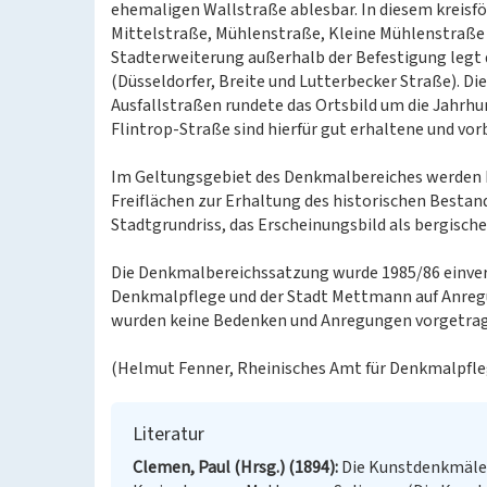
ehemaligen Wallstraße ablesbar. In diesem kreisfö
Mittelstraße, Mühlenstraße, Kleine Mühlenstraße u
Stadterweiterung außerhalb der Befestigung legt 
(Düsseldorfer, Breite und Lutterbecker Straße). D
Ausfallstraßen rundete das Ortsbild um die Jahrh
Flintrop-Straße sind hierfür gut erhaltene und vorb
Im Geltungsgebiet des Denkmalbereiches werden 
Freiflächen zur Erhaltung des historischen Bestan
Stadtgrundriss, das Erscheinungsbild als bergische
Die Denkmalbereichssatzung wurde 1985/86 einve
Denkmalpflege und der Stadt Mettmann auf Anreg
wurden keine Bedenken und Anregungen vorgetragen
(Helmut Fenner, Rheinisches Amt für Denkmalpflege
Literatur
Clemen, Paul (Hrsg.) (1894)
Die Kunstdenkmäler