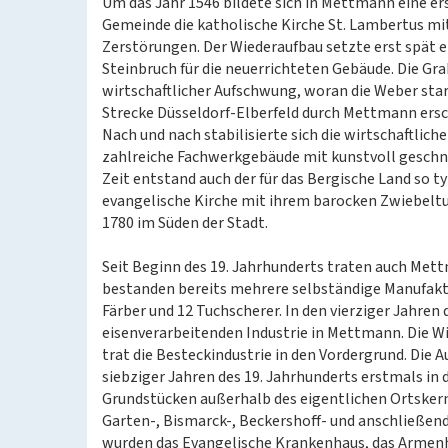
Um das Jahr 1546 bildete sich in Mettmann eine e
Gemeinde die katholische Kirche St. Lambertus mi
Zerstörungen. Der Wiederaufbau setzte erst spät e
Steinbruch für die neuerrichteten Gebäude. Die Gra
wirtschaftlicher Aufschwung, woran die Weber star
Strecke Düsseldorf-Elberfeld durch Mettmann er
Nach und nach stabilisierte sich die wirtschaftlic
zahlreiche Fachwerkgebäude mit kunstvoll geschni
Zeit entstand auch der für das Bergische Land so t
evangelische Kirche mit ihrem barocken Zwiebelt
1780 im Süden der Stadt.
Seit Beginn des 19. Jahrhunderts traten auch Met
bestanden bereits mehrere selbständige Manufakt
Färber und 12 Tuchscherer. In den vierziger Jahren 
eisenverarbeitenden Industrie in Mettmann. Die Wir
trat die Besteckindustrie in den Vordergrund. Die 
siebziger Jahren des 19. Jahrhunderts erstmals in
Grundstücken außerhalb des eigentlichen Ortskern
Garten-, Bismarck-, Beckershoff- und anschließend
wurden das Evangelische Krankenhaus, das Armen