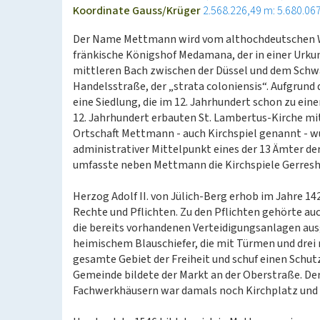
Koordinate Gauss/Krüger
2.568.226,49 m: 5.680.06
Der Name Mettmann wird vom althochdeutschen Wor
fränkische Königshof Medamana, der in einer Urku
mittleren Bach zwischen der Düssel und dem Schwa
Handelsstraße, der „strata coloniensis“. Aufgrund 
eine Siedlung, die im 12. Jahrhundert schon zu e
12. Jahrhundert erbauten St. Lambertus-Kirche m
Ortschaft Mettmann - auch Kirchspiel genannt - w
administrativer Mittelpunkt eines der 13 Ämter der
umfasste neben Mettmann die Kirchspiele Gerreshe
Herzog Adolf II. von Jülich-Berg erhob im Jahre 1
Rechte und Pflichten. Zu den Pflichten gehörte auc
die bereits vorhandenen Verteidigungsanlagen aus
heimischem Blauschiefer, die mit Türmen und drei
gesamte Gebiet der Freiheit und schuf einen Schutz
Gemeinde bildete der Markt an der Oberstraße. De
Fachwerkhäusern war damals noch Kirchplatz und 