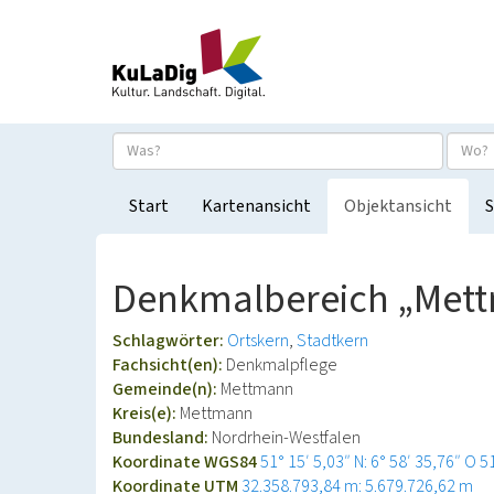
Start
Kartenansicht
Objektansicht
S
Denkmalbereich „Mett
Schlagwörter:
Ortskern
Stadtkern
Fachsicht(en):
Denkmalpflege
Gemeinde(n):
Mettmann
Kreis(e):
Mettmann
Bundesland:
Nordrhein-Westfalen
Koordinate WGS84
51° 15′ 5,03″ N: 6° 58′ 35,76″ O
5
Koordinate UTM
32.358.793,84 m: 5.679.726,62 m