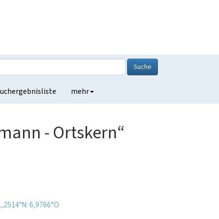
Suche
uchergebnisliste
mehr
mann - Ortskern“
1,2514°N: 6,9766°O