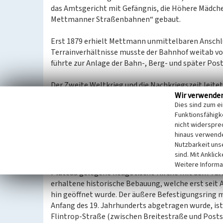
das Amtsgericht mit Gefängnis, die Höhere Mädchen
Mettmanner Straßenbahnen“ gebaut.
Erst 1879 erhielt Mettmann unmittelbaren Anschl
Terrainverhältnisse musste der Bahnhof weitab v
führte zur Anlage der Bahn-, Berg- und später Po
Der Zweite Weltkrieg und die Nachkriegszeit leit
Wir verwende
Bomben und anderen Kriegsschrecken nahezu unvers
Dies sind zum e
zwangsläufig zu einer großen Bautätigkeit und Au
Funktionsfähigke
Sitz der Kreisverwaltung des gleichnamigen Kreise
nicht widerspre
hinaus verwende
Mettmann besitzt heute in seinem Kern ein gut erh
Nutzbarkeit uns
siedlungsgeschichtliche Entwicklung von der Zeit
sind. Mit Anklic
Wachstumsprozess ablesbar macht. Mittelpunkt der 
Weitere Informa
Plateau gelegene neugotische Kirche mit dem Tur
erhaltene historische Bebauung, welche erst seit 
hin geöffnet wurde. Der äußere Befestigungsring mi
Anfang des 19. Jahrhunderts abgetragen wurde, ist
Flintrop-Straße (zwischen Breitestraße und Post