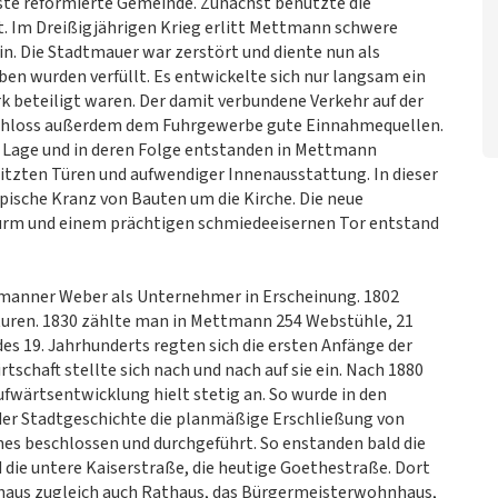
rste reformierte Gemeinde. Zunächst benutzte die
t. Im Dreißigjährigen Krieg erlitt Mettmann schwere
in. Die Stadtmauer war zerstört und diente nun als
ben wurden verfüllt. Es entwickelte sich nur langsam ein
k beteiligt waren. Der damit verbundene Verkehr auf der
schloss außerdem dem Fuhrgewerbe gute Einnahmequellen.
he Lage und in deren Folge entstanden in Mettmann
tzten Türen und aufwendiger Innenausstattung. In dieser
ypische Kranz von Bauten um die Kirche. Die neue
urm und einem prächtigen schmiedeeisernen Tor entstand
tmanner Weber als Unternehmer in Erscheinung. 1802
uren. 1830 zählte man in Mettmann 254 Webstühle, 21
des 19. Jahrhunderts regten sich die ersten Anfänge der
tschaft stellte sich nach und nach auf sie ein. Nach 1880
Aufwärtsentwicklung hielt stetig an. So wurde in den
 der Stadtgeschichte die planmäßige Erschließung von
es beschlossen und durchgeführt. So enstanden bald die
 die untere Kaiserstraße, die heutige Goethestraße. Dort
haus zugleich auch Rathaus, das Bürgermeisterwohnhaus,