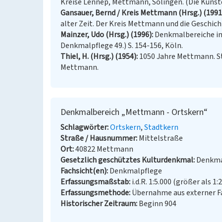
Kreise Lennep, Mettmann, Solingen. (Die Kunstd
Gansauer, Bernd / Kreis Mettmann (Hrsg.) (1991
alter Zeit. Der Kreis Mettmann und die Geschich
Mainzer, Udo (Hrsg.) (1996)
Denkmalbereiche im 
Denkmalpflege 49.) S. 154-156, Köln.
Thiel, H. (Hrsg.) (1954)
1050 Jahre Mettmann. S
Mettmann.
Denkmalbereich „Mettmann - Ortskern“
Schlagwörter
Ortskern
Stadtkern
Straße / Hausnummer
Mittelstraße
Ort
40822 Mettmann
Gesetzlich geschütztes Kulturdenkmal
Denkma
Fachsicht(en)
Denkmalpflege
Erfassungsmaßstab
i.d.R. 1:5.000 (größer als 1:
Erfassungsmethode
Übernahme aus externer F
Historischer Zeitraum
Beginn 904