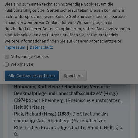
Dies sind zum einen technisch notwendige Cookies, um die
Funktionsfähigkeit der Seiten sicherzustellen. Diesen können Sie
Literatur
nicht widersprechen, wenn Sie die Seite nutzen möchten. Darüber
hinaus verwenden wir Cookies für eine Webanalyse, um die
Andernach, Norbert (1982)
Rheinberg. (Rheinischer
Nutzbarkeit unserer Seiten zu optimieren, sofern Sie einverstanden
Städteatlas, Lieferung VII, Nr. 40.) Köln.
sind. Mit Anklicken des Buttons erklären Sie Ihr Einverständnis.
Dehio, Georg (1969)
Handbuch der deutschen
Weitere Informationen finden Sie auf unserer Datenschutzseite.
Kunstdenkmäler. Nordrhein-Westfalen. Darmstadt
Impressum
|
Datenschutz
(Neuauflage).
Notwendige Cookies
Geißler, Ute (1993)
Die Stadt Rheinberg am
Webanalyse
Niederrhein und ihre Befestigungsanlagen.
(Dissertation, Philodophische Fakultät der RWTH
Aachen.) Aachen.
Hohmann, Karl-Heinz / Rheinischer Verein für
Denkmalpflege und Landschaftsschutz e.V. (Hrsg.)
(1974)
Stadt Rheinberg. (Rheinische Kunststätten,
Heft 86.) Neuss.
Pick, Richard (Hrsg.) (1883)
Die Stadt und das
ehemalige Amt Rheinberg. (Materialien zur
Rheinischen Provinzialgeschichte, Band 1, Heft 1.) o.
O.