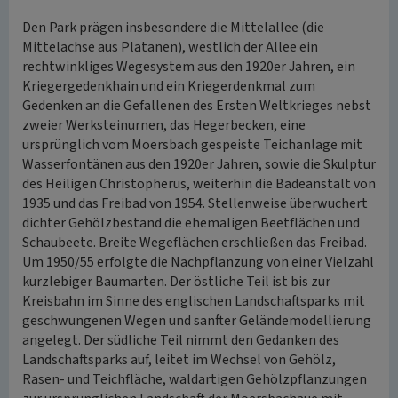
Den Park prägen insbesondere die Mittelallee (die
Mittelachse aus Platanen), westlich der Allee ein
rechtwinkliges Wegesystem aus den 1920er Jahren, ein
Kriegergedenkhain und ein Kriegerdenkmal zum
Gedenken an die Gefallenen des Ersten Weltkrieges nebst
zweier Werksteinurnen, das Hegerbecken, eine
ursprünglich vom Moersbach gespeiste Teichanlage mit
Wasserfontänen aus den 1920er Jahren, sowie die Skulptur
des Heiligen Christopherus, weiterhin die Badeanstalt von
1935 und das Freibad von 1954. Stellenweise überwuchert
dichter Gehölzbestand die ehemaligen Beetflächen und
Schaubeete. Breite Wegeflächen erschließen das Freibad.
Um 1950/55 erfolgte die Nachpflanzung von einer Vielzahl
kurzlebiger Baumarten. Der östliche Teil ist bis zur
Kreisbahn im Sinne des englischen Landschaftsparks mit
geschwungenen Wegen und sanfter Geländemodellierung
angelegt. Der südliche Teil nimmt den Gedanken des
Landschaftsparks auf, leitet im Wechsel von Gehölz,
Rasen- und Teichfläche, waldartigen Gehölzpflanzungen