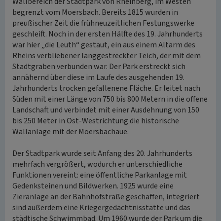
Wallbereich der Stadtpark von Rheinberg, im Westen
begrenzt vom Moersbach. Bereits 1815 wurden in
preußischer Zeit die frühneuzeitlichen Festungswerke
geschleift. Noch in der ersten Hälfte des 19. Jahrhunderts
war hier „die Leuth“ gestaut, ein aus einem Altarm des
Rheins verbliebener langgestreckter Teich, der mit dem
Stadtgraben verbunden war. Der Park erstreckt sich
annähernd über diese im Laufe des ausgehenden 19.
Jahrhunderts trocken gefallenene Fläche. Er leitet nach
Süden mit einer Länge von 750 bis 800 Metern in die offene
Landschaft und verbindet mit einer Ausdehnung von 150
bis 250 Meter in Ost-Westrichtung die historische
Wallanlage mit der Moersbachaue.
Der Stadtpark wurde seit Anfang des 20. Jahrhunderts
mehrfach vergrößert, wodurch er unterschiedliche
Funktionen vereint: eine öffentliche Parkanlage mit
Gedenksteinen und Bildwerken. 1925 wurde eine
Zieranlage an der Bahnhofstraße geschaffen, integriert
sind außerdem eine Kriegergedächtnisstätte und das
städtische Schwimmbad. Um 1960 wurde der Park um die