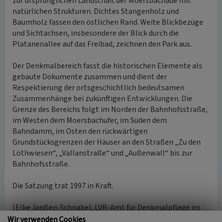
zur ursprünglichen Landschaft der Moersbachaue mit
natürlichen Strukturen. Dichtes Stangenholz und
Baumholz fassen den östlichen Rand. Weite Blickbezüge
und Sichtachsen, insbesondere der Blick durch die
Platanenallee auf das Freibad, zeichnen den Park aus.
Der Denkmalbereich fasst die historischen Elemente als
gebaute Dokumente zusammen und dient der
Respektierung der ortsgeschichtlich bedeutsamen
Zusammenhänge bei zukünftigen Entwicklungen. Die
Grenze des Bereichs folgt im Norden der Bahnhofsstraße,
im Westen dem Moersbachufer, im Süden dem
Bahndamm, im Osten den rückwärtigen
Grundstücksgrenzen der Häuser an den Straßen „Zu den
Löthwiesen“, „Vallanstraße“ und „Außenwall“ bis zur
Bahnhofsstraße.
Die Satzung trat 1997 in Kraft.
(Elke Janßen-Schnabel, LVR-Amt für Denkmalpflege im
Rheinland, aus: Pufke (Hrsg.) 2016)
Wir verwenden Cookies