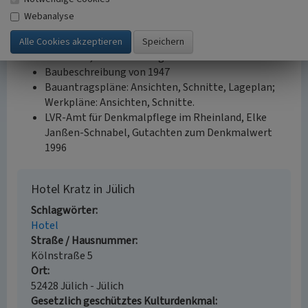
Förderverein Festung Zitadelle Jülich, Stellungnahme
Webanalyse
zum Denkmalwert des Hotelgebäudes Kölnstraße/Ecke
Baierstraße im Denkmalbereich „Historischer Stadtkern“
der Stadt Jülich, darin als Anlagen:
Baubeschreibung von 1947
Bauantragspläne: Ansichten, Schnitte, Lageplan;
Werkpläne: Ansichten, Schnitte.
LVR-Amt für Denkmalpflege im Rheinland, Elke
Janßen-Schnabel, Gutachten zum Denkmalwert
1996
Hotel Kratz in Jülich
Schlagwörter
Hotel
Straße / Hausnummer
Kölnstraße 5
Ort
52428 Jülich - Jülich
Gesetzlich geschütztes Kulturdenkmal