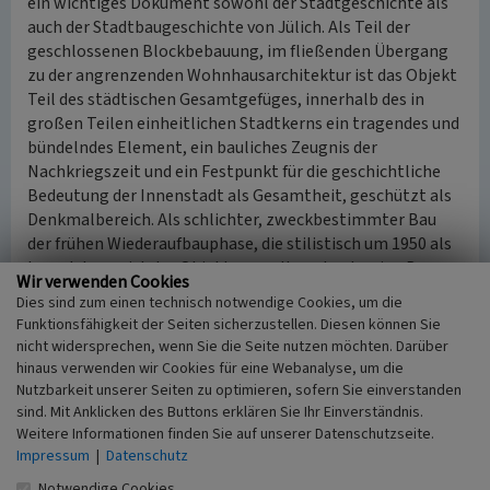
ein wichtiges Dokument sowohl der Stadtgeschichte als
auch der Stadtbaugeschichte von Jülich. Als Teil der
geschlossenen Blockbebauung, im fließenden Übergang
zu der angrenzenden Wohnhausarchitektur ist das Objekt
Teil des städtischen Gesamtgefüges, innerhalb des in
großen Teilen einheitlichen Stadtkerns ein tragendes und
bündelndes Element, ein bauliches Zeugnis der
Nachkriegszeit und ein Festpunkt für die geschichtliche
Bedeutung der Innenstadt als Gesamtheit, geschützt als
Denkmalbereich. Als schlichter, zweckbestimmter Bau
der frühen Wiederaufbauphase, die stilistisch um 1950 als
beendet war, ist das Objekt - vor allem durch seine Bau-
Wir verwenden Cookies
und Ausstattungsdetails - erhaltenswert sowohl aus
Dies sind zum einen technisch notwendige Cookies, um die
architekturgeschichtlichen als auch aus künstlerischen
Funktionsfähigkeit der Seiten sicherzustellen. Diesen können Sie
Gründen. Als Hotelbau im Stadtkern ist das Gebäude
nicht widersprechen, wenn Sie die Seite nutzen möchten. Darüber
schließlich auch von bautypologischem Aussagewert.
hinaus verwenden wir Cookies für eine Webanalyse, um die
Nutzbarkeit unserer Seiten zu optimieren, sofern Sie einverstanden
(Elke Janßen-Schnabel, LVR-Amt für Denkmalpflege im
sind. Mit Anklicken des Buttons erklären Sie Ihr Einverständnis.
Weitere Informationen finden Sie auf unserer Datenschutzseite.
Rheinland, 2019)
Impressum
|
Datenschutz
Quellen
Notwendige Cookies