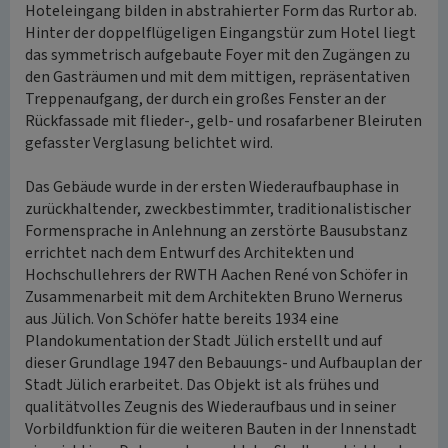
Hoteleingang bilden in abstrahierter Form das Rurtor ab.
Hinter der doppelflügeligen Eingangstür zum Hotel liegt
das symmetrisch aufgebaute Foyer mit den Zugängen zu
den Gasträumen und mit dem mittigen, repräsentativen
Treppenaufgang, der durch ein großes Fenster an der
Rückfassade mit flieder-, gelb- und rosafarbener Bleiruten
gefasster Verglasung belichtet wird.
Das Gebäude wurde in der ersten Wiederaufbauphase in
zurückhaltender, zweckbestimmter, traditionalistischer
Formensprache in Anlehnung an zerstörte Bausubstanz
errichtet nach dem Entwurf des Architekten und
Hochschullehrers der RWTH Aachen René von Schöfer in
Zusammenarbeit mit dem Architekten Bruno Wernerus
aus Jülich. Von Schöfer hatte bereits 1934 eine
Plandokumentation der Stadt Jülich erstellt und auf
dieser Grundlage 1947 den Bebauungs- und Aufbauplan der
Stadt Jülich erarbeitet. Das Objekt ist als frühes und
qualitätvolles Zeugnis des Wiederaufbaus und in seiner
Vorbildfunktion für die weiteren Bauten in der Innenstadt