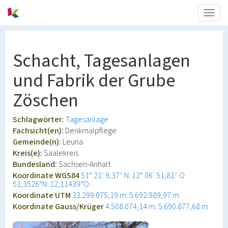
Togg
navig
Schacht, Tagesanlagen
und Fabrik der Grube
Zöschen
Schlagwörter:
Tagesanlage
Fachsicht(en):
Denkmalpflege
Gemeinde(n):
Leuna
Kreis(e):
Saalekreis
Bundesland:
Sachsen-Anhalt
Koordinate WGS84
51° 21′ 9,37″ N: 12° 06′ 51,81″ O
51,3526°N: 12,11439°O
Koordinate UTM
33.299.075,19 m: 5.692.989,97 m
Koordinate Gauss/Krüger
4.508.074,14 m: 5.690.877,68 m