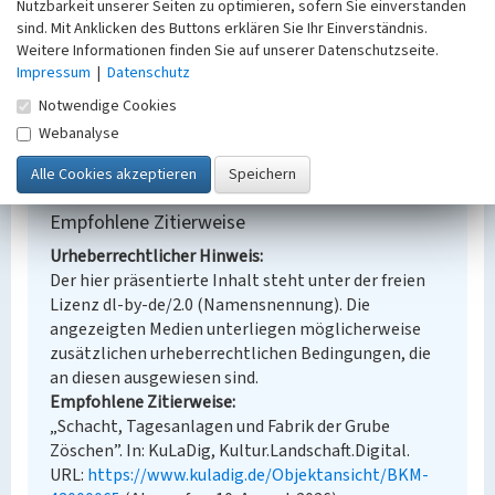
Fachsicht(en)
Nutzbarkeit unserer Seiten zu optimieren, sofern Sie einverstanden
Denkmalpflege
sind. Mit Anklicken des Buttons erklären Sie Ihr Einverständnis.
Erfassungsmaßstab
Weitere Informationen finden Sie auf unserer Datenschutzseite.
Impressum
Keine Angabe
|
Datenschutz
Erfassungsmethode
Notwendige Cookies
Übernahme aus externer Fachdatenbank
Webanalyse
Empfohlene Zitierweise
Urheberrechtlicher Hinweis
Der hier präsentierte Inhalt steht unter der freien
Lizenz dl-by-de/2.0 (Namensnennung). Die
angezeigten Medien unterliegen möglicherweise
zusätzlichen urheberrechtlichen Bedingungen, die
an diesen ausgewiesen sind.
Empfohlene Zitierweise
„Schacht, Tagesanlagen und Fabrik der Grube
Zöschen”. In: KuLaDig, Kultur.Landschaft.Digital.
URL:
https://www.kuladig.de/Objektansicht/BKM-