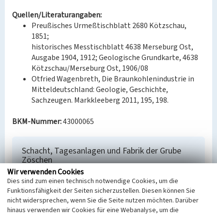
Quellen/Literaturangaben:
Preußisches Urmeßtischblatt 2680 Kötzschau,
1851;
historisches Messtischblatt 4638 Merseburg Ost,
Ausgabe 1904, 1912; Geologische Grundkarte, 4638
Kötzschau/Merseburg Ost, 1906/08
Otfried Wagenbreth, Die Braunkohlenindustrie in
Mitteldeutschland: Geologie, Geschichte,
Sachzeugen. Markkleeberg 2011, 195, 198.
BKM-Nummer:
43000065
Schacht, Tagesanlagen und Fabrik der Grube
Zöschen
Wir verwenden Cookies
Schlagwörter
Dies sind zum einen technisch notwendige Cookies, um die
Tagesanlage
Funktionsfähigkeit der Seiten sicherzustellen. Diesen können Sie
Ort
nicht widersprechen, wenn Sie die Seite nutzen möchten. Darüber
Leuna
hinaus verwenden wir Cookies für eine Webanalyse, um die