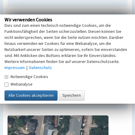
Wir verwenden Cookies
Empfohlene Zitierweise
Dies sind zum einen technisch notwendige Cookies, um die
Urheberrechtlicher Hinweis
Funktionsfähigkeit der Seiten sicherzustellen. Diesen können Sie
Der hier präsentierte Inhalt steht unter der freien
nicht widersprechen, wenn Sie die Seite nutzen möchten. Darüber
hinaus verwenden wir Cookies für eine Webanalyse, um die
Lizenz dl-by-de/2.0 (Namensnennung). Die
Nutzbarkeit unserer Seiten zu optimieren, sofern Sie einverstanden
angezeigten Medien unterliegen möglicherweise
sind. Mit Anklicken des Buttons erklären Sie Ihr Einverständnis.
zusätzlichen urheberrechtlichen Bedingungen, die
Weitere Informationen finden Sie auf unserer Datenschutzseite.
an diesen ausgewiesen sind.
Impressum
|
Datenschutz
Empfohlene Zitierweise
Notwendige Cookies
„Jugendclub Großkayna”. In: KuLaDig,
Kultur.Landschaft.Digital. URL:
Webanalyse
https://www.kuladig.de/Objektansicht/BKM-
42000199
(Abgerufen: 9. August 2026)