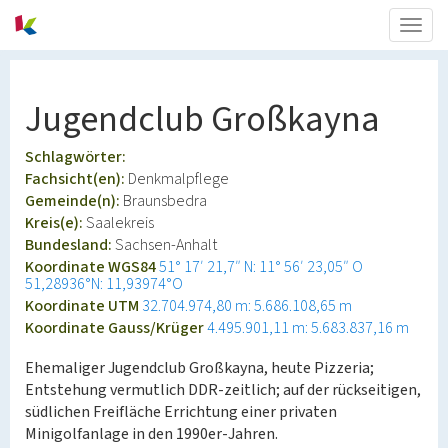
Togg
navig
Jugendclub Großkayna
Schlagwörter:
Fachsicht(en):
Denkmalpflege
Gemeinde(n):
Braunsbedra
Kreis(e):
Saalekreis
Bundesland:
Sachsen-Anhalt
Koordinate WGS84
51° 17′ 21,7″ N: 11° 56′ 23,05″ O
51,28936°N: 11,93974°O
Koordinate UTM
32.704.974,80 m: 5.686.108,65 m
Koordinate Gauss/Krüger
4.495.901,11 m: 5.683.837,16 m
Ehemaliger Jugendclub Großkayna, heute Pizzeria;
Entstehung vermutlich DDR-zeitlich; auf der rückseitigen,
südlichen Freifläche Errichtung einer privaten
Minigolfanlage in den 1990er-Jahren.