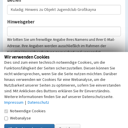
Betreff
Hinweisgeber
Wir bitten Sie um freiwillige Angabe Ihres Namens und Ihrer E-Mail-
Adresse. Ihre Angaben werden ausschließlich im Rahmen der
KuLaDig-Hinweisbearbeitung gespeichert und verwendet.
Wir verwenden Cookies
Selbstverständlich werden diese entsprechend der Vorschriften des
Dies sind zum einen technisch notwendige Cookies, um die
Telemediengesetzes, des Datenschutzgesetzes NRW und der seit
Funktionsfähigkeit der Seiten sicherzustellen. Diesen können Sie
dem 25.05.2018 gültigen Europäischen Datenschutzgrundverordnung
nicht widersprechen, wenn Sie die Seite nutzen möchten. Darüber
(EU-DSGVO) vertraulich behandelt, beachten Sie bitte unsere
hinaus verwenden wir Cookies für eine Webanalyse, um die
Hinweise zum
Datenschutz
.
Nutzbarkeit unserer Seiten zu optimieren, sofern Sie einverstanden
sind. Mit Anklicken des Buttons erklären Sie Ihr Einverständnis.
Nachricht
Weitere Informationen finden Sie auf unserer Datenschutzseite.
Impressum
|
Datenschutz
Notwendige Cookies
Webanalyse
Sicherheitsabfrage
Tragen Sie unten das Rechenergebnis aus der