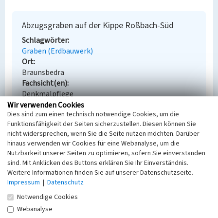
Abzugsgraben auf der Kippe Roßbach-Süd
Schlagwörter
Graben (Erdbauwerk)
Ort
Braunsbedra
Fachsicht(en)
Denkmalpflege
Erfassungsmaßstab
Wir verwenden Cookies
Dies sind zum einen technisch notwendige Cookies, um die
Keine Angabe
Funktionsfähigkeit der Seiten sicherzustellen. Diesen können Sie
Erfassungsmethode
nicht widersprechen, wenn Sie die Seite nutzen möchten. Darüber
Übernahme aus externer Fachdatenbank
hinaus verwenden wir Cookies für eine Webanalyse, um die
Nutzbarkeit unserer Seiten zu optimieren, sofern Sie einverstanden
sind. Mit Anklicken des Buttons erklären Sie Ihr Einverständnis.
Weitere Informationen finden Sie auf unserer Datenschutzseite.
Empfohlene Zitierweise
Impressum
|
Datenschutz
Urheberrechtlicher Hinweis
Notwendige Cookies
Der hier präsentierte Inhalt steht unter der freien
Webanalyse
Lizenz dl-by-de/2.0 (Namensnennung). Die