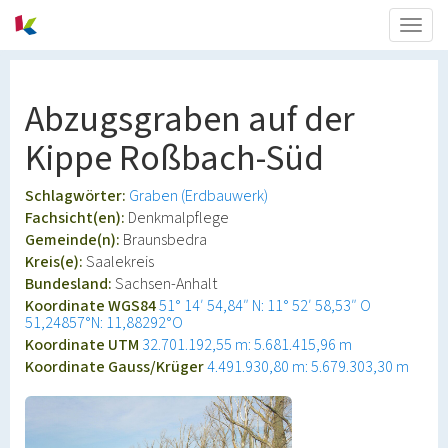
Togg
navig
Abzugsgraben auf der
Kippe Roßbach-Süd
Schlagwörter:
Graben (Erdbauwerk)
Fachsicht(en):
Denkmalpflege
Gemeinde(n):
Braunsbedra
Kreis(e):
Saalekreis
Bundesland:
Sachsen-Anhalt
Koordinate WGS84
51° 14′ 54,84″ N: 11° 52′ 58,53″ O
51,24857°N: 11,88292°O
Koordinate UTM
32.701.192,55 m: 5.681.415,96 m
Koordinate Gauss/Krüger
4.491.930,80 m: 5.679.303,30 m