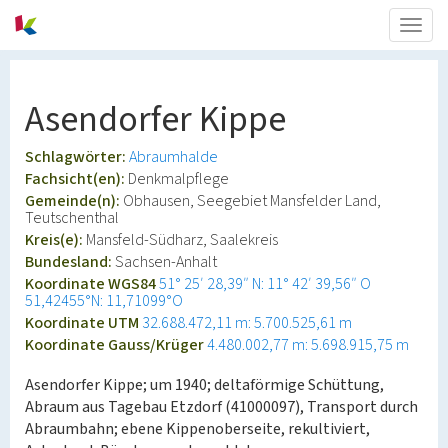
Togg
navig
Asendorfer Kippe
Schlagwörter:
Abraumhalde
Fachsicht(en):
Denkmalpflege
Gemeinde(n):
Obhausen, Seegebiet Mansfelder Land,
Teutschenthal
Kreis(e):
Mansfeld-Südharz, Saalekreis
Bundesland:
Sachsen-Anhalt
Koordinate WGS84
51° 25′ 28,39″ N: 11° 42′ 39,56″ O
51,42455°N: 11,71099°O
Koordinate UTM
32.688.472,11 m: 5.700.525,61 m
Koordinate Gauss/Krüger
4.480.002,77 m: 5.698.915,75 m
Asendorfer Kippe; um 1940; deltaförmige Schüttung,
Abraum aus Tagebau Etzdorf (41000097), Transport durch
Abraumbahn; ebene Kippenoberseite, rekultiviert,