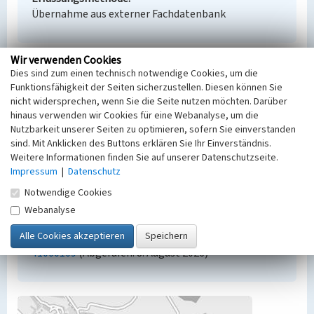
Übernahme aus externer Fachdatenbank
Wir verwenden Cookies
Dies sind zum einen technisch notwendige Cookies, um die
Empfohlene Zitierweise
Funktionsfähigkeit der Seiten sicherzustellen. Diesen können Sie
Urheberrechtlicher Hinweis
nicht widersprechen, wenn Sie die Seite nutzen möchten. Darüber
Der hier präsentierte Inhalt steht unter der freien
hinaus verwenden wir Cookies für eine Webanalyse, um die
Lizenz dl-by-de/2.0 (Namensnennung). Die
Nutzbarkeit unserer Seiten zu optimieren, sofern Sie einverstanden
sind. Mit Anklicken des Buttons erklären Sie Ihr Einverständnis.
angezeigten Medien unterliegen möglicherweise
Weitere Informationen finden Sie auf unserer Datenschutzseite.
zusätzlichen urheberrechtlichen Bedingungen, die
Impressum
|
Datenschutz
an diesen ausgewiesen sind.
Empfohlene Zitierweise
Notwendige Cookies
„Asendorfer Kippe”. In: KuLaDig,
Webanalyse
Kultur.Landschaft.Digital. URL:
https://www.kuladig.de/Objektansicht/BKM-
41000109
(Abgerufen: 8. August 2026)