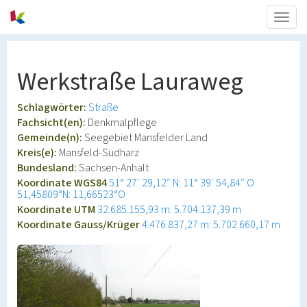
Togg
navig
Werkstraße Lauraweg
Schlagwörter:
Straße
Fachsicht(en):
Denkmalpflege
Gemeinde(n):
Seegebiet Mansfelder Land
Kreis(e):
Mansfeld-Südharz
Bundesland:
Sachsen-Anhalt
Koordinate WGS84
51° 27′ 29,12″ N: 11° 39′ 54,84″ O
51,45809°N: 11,66523°O
Koordinate UTM
32.685.155,93 m: 5.704.137,39 m
Koordinate Gauss/Krüger
4.476.837,27 m: 5.702.660,17 m