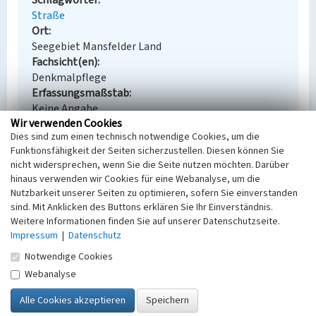
Schlagwörter
Straße
Ort
Seegebiet Mansfelder Land
Fachsicht(en)
Denkmalpflege
Erfassungsmaßstab
Keine Angabe
Wir verwenden Cookies
Erfassungsmethode
Dies sind zum einen technisch notwendige Cookies, um die
Übernahme aus externer Fachdatenbank
Funktionsfähigkeit der Seiten sicherzustellen. Diesen können Sie
nicht widersprechen, wenn Sie die Seite nutzen möchten. Darüber
hinaus verwenden wir Cookies für eine Webanalyse, um die
Nutzbarkeit unserer Seiten zu optimieren, sofern Sie einverstanden
Empfohlene Zitierweise
sind. Mit Anklicken des Buttons erklären Sie Ihr Einverständnis.
Weitere Informationen finden Sie auf unserer Datenschutzseite.
Urheberrechtlicher Hinweis
Impressum
|
Datenschutz
Der hier präsentierte Inhalt steht unter der freien
Lizenz dl-by-de/2.0 (Namensnennung). Die
Notwendige Cookies
angezeigten Medien unterliegen möglicherweise
Webanalyse
zusätzlichen urheberrechtlichen Bedingungen, die
an diesen ausgewiesen sind.