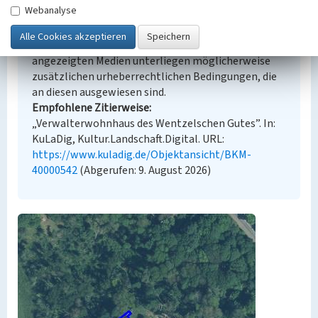
Webanalyse
Urheberrechtlicher Hinweis
Der hier präsentierte Inhalt steht unter der freien
Lizenz dl-by-de/2.0 (Namensnennung). Die
angezeigten Medien unterliegen möglicherweise
zusätzlichen urheberrechtlichen Bedingungen, die
an diesen ausgewiesen sind.
Empfohlene Zitierweise
„Verwalterwohnhaus des Wentzelschen Gutes”. In:
KuLaDig, Kultur.Landschaft.Digital. URL:
https://www.kuladig.de/Objektansicht/BKM-
40000542
(Abgerufen: 9. August 2026)