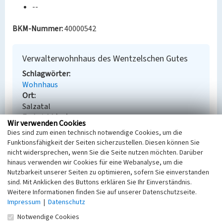
--
BKM-Nummer:
40000542
Verwalterwohnhaus des Wentzelschen Gutes
Schlagwörter
Wohnhaus
Ort
Salzatal
Fachsicht(en)
Wir verwenden Cookies
Denkmalpflege
Dies sind zum einen technisch notwendige Cookies, um die
Erfassungsmaßstab
Funktionsfähigkeit der Seiten sicherzustellen. Diesen können Sie
Keine Angabe
nicht widersprechen, wenn Sie die Seite nutzen möchten. Darüber
Erfassungsmethode
hinaus verwenden wir Cookies für eine Webanalyse, um die
Übernahme aus externer Fachdatenbank
Nutzbarkeit unserer Seiten zu optimieren, sofern Sie einverstanden
sind. Mit Anklicken des Buttons erklären Sie Ihr Einverständnis.
Weitere Informationen finden Sie auf unserer Datenschutzseite.
Impressum
|
Datenschutz
Empfohlene Zitierweise
Notwendige Cookies