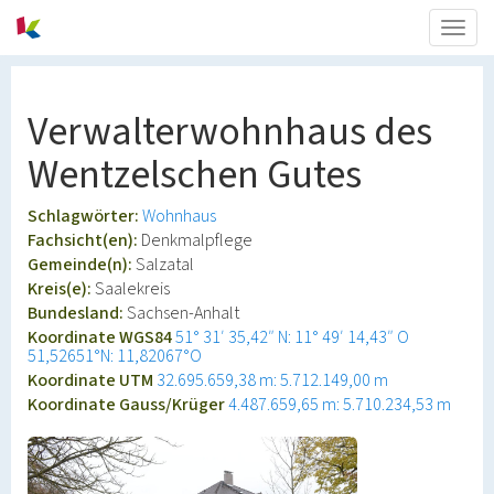
Togg
navig
Verwalterwohnhaus des
Wentzelschen Gutes
Schlagwörter:
Wohnhaus
Fachsicht(en):
Denkmalpflege
Gemeinde(n):
Salzatal
Kreis(e):
Saalekreis
Bundesland:
Sachsen-Anhalt
Koordinate WGS84
51° 31′ 35,42″ N: 11° 49′ 14,43″ O
51,52651°N: 11,82067°O
Koordinate UTM
32.695.659,38 m: 5.712.149,00 m
Koordinate Gauss/Krüger
4.487.659,65 m: 5.710.234,53 m