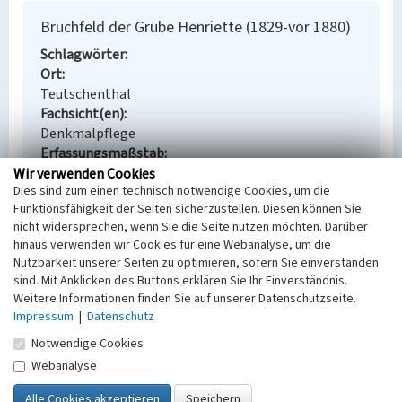
Bruchfeld der Grube Henriette (1829-vor 1880)
Schlagwörter
Ort
Teutschenthal
Fachsicht(en)
Denkmalpflege
Erfassungsmaßstab
Keine Angabe
Wir verwenden Cookies
Dies sind zum einen technisch notwendige Cookies, um die
Erfassungsmethode
Funktionsfähigkeit der Seiten sicherzustellen. Diesen können Sie
Übernahme aus externer Fachdatenbank
nicht widersprechen, wenn Sie die Seite nutzen möchten. Darüber
hinaus verwenden wir Cookies für eine Webanalyse, um die
Nutzbarkeit unserer Seiten zu optimieren, sofern Sie einverstanden
sind. Mit Anklicken des Buttons erklären Sie Ihr Einverständnis.
Empfohlene Zitierweise
Weitere Informationen finden Sie auf unserer Datenschutzseite.
Impressum
|
Datenschutz
Urheberrechtlicher Hinweis
Der hier präsentierte Inhalt steht unter der freien
Notwendige Cookies
Lizenz dl-by-de/2.0 (Namensnennung). Die
Webanalyse
angezeigten Medien unterliegen möglicherweise
zusätzlichen urheberrechtlichen Bedingungen, die