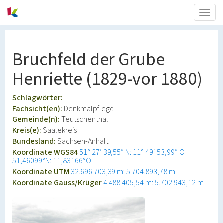
Togg
navig
Bruchfeld der Grube
Henriette (1829-vor 1880)
Schlagwörter:
Fachsicht(en):
Denkmalpflege
Gemeinde(n):
Teutschenthal
Kreis(e):
Saalekreis
Bundesland:
Sachsen-Anhalt
Koordinate WGS84
51° 27′ 39,55″ N: 11° 49′ 53,99″ O
51,46099°N: 11,83166°O
Koordinate UTM
32.696.703,39 m: 5.704.893,78 m
Koordinate Gauss/Krüger
4.488.405,54 m: 5.702.943,12 m