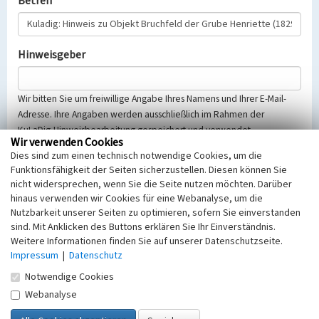
Betreff
Hinweisgeber
Wir bitten Sie um freiwillige Angabe Ihres Namens und Ihrer E-Mail-
Adresse. Ihre Angaben werden ausschließlich im Rahmen der
KuLaDig-Hinweisbearbeitung gespeichert und verwendet.
Wir verwenden Cookies
Selbstverständlich werden diese entsprechend der Vorschriften des
Dies sind zum einen technisch notwendige Cookies, um die
Telemediengesetzes, des Datenschutzgesetzes NRW und der seit
Funktionsfähigkeit der Seiten sicherzustellen. Diesen können Sie
dem 25.05.2018 gültigen Europäischen Datenschutzgrundverordnung
nicht widersprechen, wenn Sie die Seite nutzen möchten. Darüber
(EU-DSGVO) vertraulich behandelt, beachten Sie bitte unsere
hinaus verwenden wir Cookies für eine Webanalyse, um die
Hinweise zum
Datenschutz
.
Nutzbarkeit unserer Seiten zu optimieren, sofern Sie einverstanden
sind. Mit Anklicken des Buttons erklären Sie Ihr Einverständnis.
Nachricht
Weitere Informationen finden Sie auf unserer Datenschutzseite.
Impressum
|
Datenschutz
Notwendige Cookies
Webanalyse
Sicherheitsabfrage
Tragen Sie unten das Rechenergebnis aus der