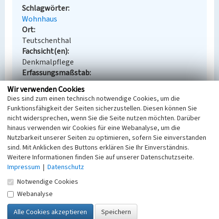
Schlagwörter
Wohnhaus
Ort
Teutschenthal
Fachsicht(en)
Denkmalpflege
Erfassungsmaßstab
Keine Angabe
Wir verwenden Cookies
Erfassungsmethode
Dies sind zum einen technisch notwendige Cookies, um die
Übernahme aus externer Fachdatenbank
Funktionsfähigkeit der Seiten sicherzustellen. Diesen können Sie
nicht widersprechen, wenn Sie die Seite nutzen möchten. Darüber
hinaus verwenden wir Cookies für eine Webanalyse, um die
Nutzbarkeit unserer Seiten zu optimieren, sofern Sie einverstanden
sind. Mit Anklicken des Buttons erklären Sie Ihr Einverständnis.
Empfohlene Zitierweise
Weitere Informationen finden Sie auf unserer Datenschutzseite.
Urheberrechtlicher Hinweis
Impressum
|
Datenschutz
Der hier präsentierte Inhalt steht unter der freien
Notwendige Cookies
Lizenz dl-by-de/2.0 (Namensnennung). Die
Webanalyse
angezeigten Medien unterliegen möglicherweise
zusätzlichen urheberrechtlichen Bedingungen, die
an diesen ausgewiesen sind.