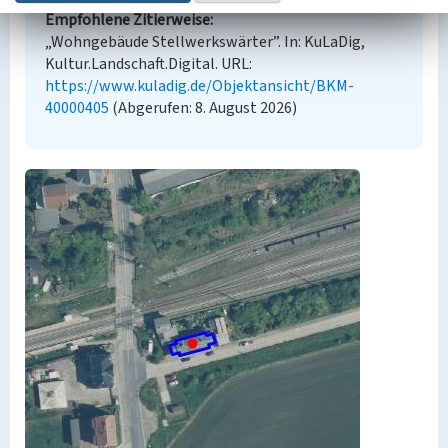
Empfohlene Zitierweise
„Wohngebäude Stellwerkswärter”. In: KuLaDig,
Kultur.Landschaft.Digital. URL:
https://www.kuladig.de/Objektansicht/BKM-
40000405
(Abgerufen: 8. August 2026)