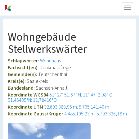
Togg
navig
Wohngebäude
Stellwerkswärter
Schlagwörter:
Wohnhaus
Fachsicht(en):
Denkmalpflege
Gemeinde(n):
Teutschenthal
Kreis(e):
Saalekreis
Bundesland:
Sachsen-Anhalt
Koordinate WGS84
51° 27′ 51,67″ N: 11° 47′ 2,98″ O
51,46435°N: 11,78416°O
Koordinate UTM
32.693.389,96 m: 5.705.141,40 m
Koordinate Gauss/Krüger
4.485.105,23 m: 5.703.326,18 m