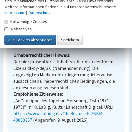
Erfassungsmaßstab
sind. Mit Anklicken des Buttons erklären Sie Ihr Einverständnis.
Keine Angabe
Weitere Informationen finden Sie auf unserer Datenschutzseite.
Impressum
Erfassungsmethode
|
Datenschutz
Übernahme aus externer Fachdatenbank
Notwendige Cookies
Webanalyse
Empfohlene Zitierweise
Urheberrechtlicher Hinweis
Der hier präsentierte Inhalt steht unter der freien
Lizenz dl-by-de/2.0 (Namensnennung). Die
angezeigten Medien unterliegen möglicherweise
zusätzlichen urheberrechtlichen Bedingungen, die
an diesen ausgewiesen sind.
Empfohlene Zitierweise
„Außenkippe des Tagebau Merseburg-Ost (1971-
1973)”. In: KuLaDig, Kultur.Landschaft.Digital. URL:
https://www.kuladig.de/Objektansicht/BKM-
40000357
(Abgerufen: 9. August 2026)