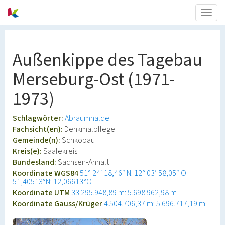
Togg
navig
Außenkippe des Tagebau
Merseburg-Ost (1971-
1973)
Schlagwörter:
Abraumhalde
Fachsicht(en):
Denkmalpflege
Gemeinde(n):
Schkopau
Kreis(e):
Saalekreis
Bundesland:
Sachsen-Anhalt
Koordinate WGS84
51° 24′ 18,46″ N: 12° 03′ 58,05″ O
51,40513°N: 12,06613°O
Koordinate UTM
33.295.948,89 m: 5.698.962,98 m
Koordinate Gauss/Krüger
4.504.706,37 m: 5.696.717,19 m