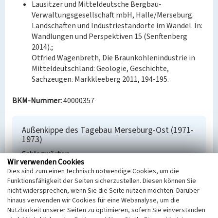
Lausitzer und Mitteldeutsche Bergbau-
Verwaltungsgesellschaft mbH, Halle/Merseburg.
Landschaften und Industriestandorte im Wandel. In:
Wandlungen und Perspektiven 15 (Senftenberg
2014).;
Otfried Wagenbreth, Die Braunkohlenindustrie in
Mitteldeutschland: Geologie, Geschichte,
Sachzeugen. Markkleeberg 2011, 194-195.
BKM-Nummer:
40000357
Außenkippe des Tagebau Merseburg-Ost (1971-
1973)
Schlagwörter
Wir verwenden Cookies
Abraumhalde
Dies sind zum einen technisch notwendige Cookies, um die
Ort
Funktionsfähigkeit der Seiten sicherzustellen. Diesen können Sie
Schkopau
nicht widersprechen, wenn Sie die Seite nutzen möchten. Darüber
Fachsicht(en)
hinaus verwenden wir Cookies für eine Webanalyse, um die
Denkmalpflege
Nutzbarkeit unserer Seiten zu optimieren, sofern Sie einverstanden