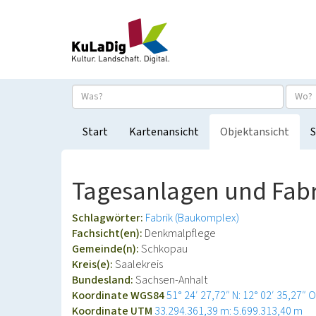
Start
Kartenansicht
Objektansicht
S
Tagesanlagen und Fabr
Schlagwörter:
Fabrik (Baukomplex)
Fachsicht(en):
Denkmalpflege
Gemeinde(n):
Schkopau
Kreis(e):
Saalekreis
Bundesland:
Sachsen-Anhalt
Koordinate WGS84
51° 24′ 27,72″ N: 12° 02′ 35,27″ O
Koordinate UTM
33.294.361,39 m: 5.699.313,40 m