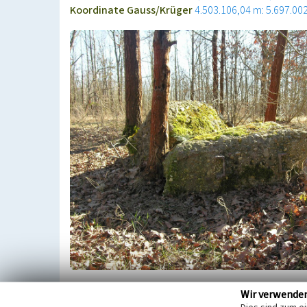
Koordinate Gauss/Krüger
4.503.106,04 m: 5.697.00
Tagesanlagen und Fabrik der Grube Goedecke; nac
Wir verwende
Rittergutbesitzers Goedecke (Döllnitz); Gebäude a