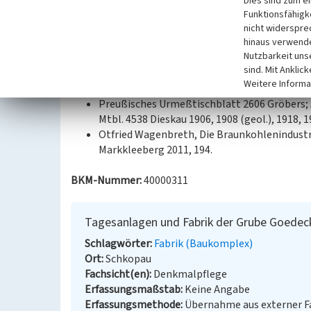
Dies sind zum e
Ziegel- und Schamottesteinen an der Böschung zu
Funktionsfähigke
nicht widerspre
hinaus verwende
Datierung:
Nutzbarkeit uns
vor 1904 - 1955
sind. Mit Anklic
Weitere Informa
Quellen/Literaturangaben:
Preußisches Urmeßtischblatt 2606 Gröbers; Au
Mtbl. 4538 Dieskau 1906, 1908 (geol.), 1918, 
Otfried Wagenbreth, Die Braunkohlenindustri
Markkleeberg 2011, 194.
BKM-Nummer:
40000311
Tagesanlagen und Fabrik der Grube Goedec
Schlagwörter
Fabrik (Baukomplex)
Ort
Schkopau
Fachsicht(en)
Denkmalpflege
Erfassungsmaßstab
Keine Angabe
Erfassungsmethode
Übernahme aus externer 