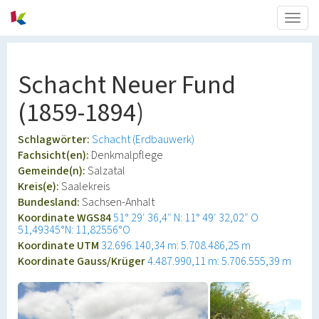
Togg
navig
Schacht Neuer Fund
(1859-1894)
Schlagwörter:
Schacht (Erdbauwerk)
Fachsicht(en):
Denkmalpflege
Gemeinde(n):
Salzatal
Kreis(e):
Saalekreis
Bundesland:
Sachsen-Anhalt
Koordinate WGS84
51° 29′ 36,4″ N: 11° 49′ 32,02″ O
51,49345°N: 11,82556°O
Koordinate UTM
32.696.140,34 m: 5.708.486,25 m
Koordinate Gauss/Krüger
4.487.990,11 m: 5.706.555,39 m