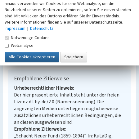
Ort
hinaus verwenden wir Cookies für eine Webanalyse, um die
Salzatal
Nutzbarkeit unserer Seiten zu optimieren, sofern Sie einverstanden
sind. Mit Anklicken des Buttons erklären Sie Ihr Einverständnis.
Fachsicht(en)
Weitere Informationen finden Sie auf unserer Datenschutzseite.
Denkmalpflege
Impressum
|
Datenschutz
Erfassungsmaßstab
Keine Angabe
Notwendige Cookies
Erfassungsmethode
Webanalyse
Übernahme aus externer Fachdatenbank
Empfohlene Zitierweise
Urheberrechtlicher Hinweis
Der hier präsentierte Inhalt steht unter der freien
Lizenz dl-by-de/2.0 (Namensnennung). Die
angezeigten Medien unterliegen möglicherweise
zusätzlichen urheberrechtlichen Bedingungen, die
an diesen ausgewiesen sind.
Empfohlene Zitierweise
„Schacht Neuer Fund (1859-1894)”. In: KuLaDig,