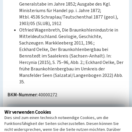
Generalstabe im Jahre 1852; Ausgabe des Kgl.
Ministeriums für Handel pp. i. Jahre 1872;
Mtbl. 4536 Schraplau/Teutschenthal 1877 (geol.),
1903/05 (SLUB), 1912
Otfried Wagenbreth, Die Braunkohlenindustrie in
Mitteldeutschland. Geologie, Geschichte,
Sachzeugen. Markkleeberg 2011, 196.;
Eckhard Oelke, Der Braunkohlenbergbau bei
Bennstedt im Saalekreis (Sachsen-Anhalt). In:
Hercynia (2015), S. 75–96, Abb. 2.; Eckhard Oelke, Der
frühe Braunkohlenbergbau im Umkreis der
Mansfelder Seen (Salzatal/Langenbogen 2022) Abb.
35.
BKM-Nummer:
40000272
Wir verwenden Cookies
Schacht Neuer Fund (1859-1894)
Dies sind zum einen technisch notwendige Cookies, um die
Schlagwörter
Funktionsfähigkeit der Seiten sicherzustellen. Diesen können Sie
Schacht (Erdbauwerk)
nicht widersprechen, wenn Sie die Seite nutzen möchten. Darüber