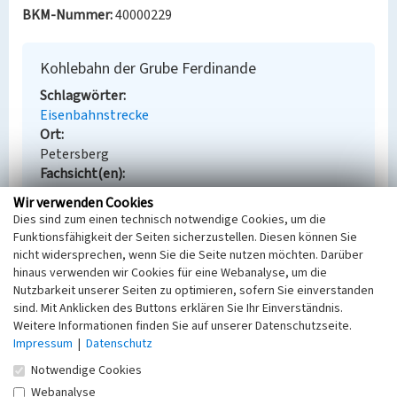
BKM-Nummer:
40000229
Kohlebahn der Grube Ferdinande
Schlagwörter
Eisenbahnstrecke
Ort
Petersberg
Fachsicht(en)
Denkmalpflege
Wir verwenden Cookies
Erfassungsmaßstab
Dies sind zum einen technisch notwendige Cookies, um die
Keine Angabe
Funktionsfähigkeit der Seiten sicherzustellen. Diesen können Sie
Erfassungsmethode
nicht widersprechen, wenn Sie die Seite nutzen möchten. Darüber
Übernahme aus externer Fachdatenbank
hinaus verwenden wir Cookies für eine Webanalyse, um die
Nutzbarkeit unserer Seiten zu optimieren, sofern Sie einverstanden
sind. Mit Anklicken des Buttons erklären Sie Ihr Einverständnis.
Weitere Informationen finden Sie auf unserer Datenschutzseite.
Impressum
|
Datenschutz
Empfohlene Zitierweise
Notwendige Cookies
Urheberrechtlicher Hinweis
Webanalyse