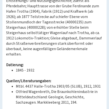
Entstehungs- und Nutzungsgeschichte; zuerst als
Pferdebahn; Haupttrasse von der Grube Ferdinande zum
Hafen Trotha (1904), Fabrik (1912) und Kraftwerk (ab
1926); ab 1877 Teilstrecke auf schiefer Ebene vom
Stollenmundloch der Tagesstrecke (40000235) zum
Steigerhaus (40000228); von erhöhter Stelle beim
Steigerhaus selbsttätiger Wagenlauf nach Trotha, ab ca.
1912 Lokomotiv-Traktion; Gleise abgebaut, Dammverlauf
durch Straßenverbreiterungen stark überformt oder
überbaut, keine augenfälligen Geländemerkmale
erhalten.
Datierung:
1845 - 1932
Quellen/Literaturangaben:
Mtbl. 4437 Halle-Trotha 1903/05 (SLUB), 1912, 1931
Otfried Wagenbreth, Die Braunkohlenindustrie in
Mitteldeutschland: Geologie, Geschichte,
Sachzeugen. Markkleeberg 2011, 194.