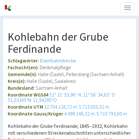
Togg
navig
Kohlebahn der Grube
Ferdinande
Schlagwörter:
Eisenbahnstrecke
Fachsicht(en):
Denkmalpflege
Gemeinde(n):
Halle (Saale), Petersberg (Sachsen-Anhalt)
Kreis(e):
Halle (Saale), Saalekreis
Bundesland:
Sachsen-Anhalt
Koordinate WGS84
51° 31′ 53,96″ N: 11° 56′ 34,63″ O
51,53165°N: 11,94295°O
Koordinate UTM
32.704.116,72 m: 5.713.055,51 m
Koordinate Gauss/Krüger
4.496.146,32 m: 5.710.793,60 m
Kohlebahn der Grube Ferdinande; 1845–1932; Kohlebahn
mit verschiedenen Streckenabschnitten unterschiedlicher