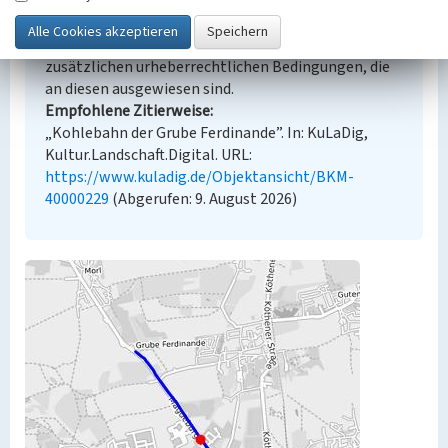
Der hier präsentierte Inhalt steht unter der freien
Lizenz dl-by-de/2.0 (Namensnennung). Die
angezeigten Medien unterliegen möglicherweise
zusätzlichen urheberrechtlichen Bedingungen, die
an diesen ausgewiesen sind.
Empfohlene Zitierweise
„Kohlebahn der Grube Ferdinande”. In: KuLaDig,
Kultur.Landschaft.Digital. URL:
https://www.kuladig.de/Objektansicht/BKM-
40000229
(Abgerufen: 9. August 2026)