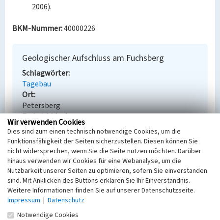
2006).
BKM-Nummer:
40000226
Geologischer Aufschluss am Fuchsberg
Schlagwörter
Tagebau
Ort
Petersberg
Fachsicht(en)
Wir verwenden Cookies
Denkmalpflege
Dies sind zum einen technisch notwendige Cookies, um die
Erfassungsmaßstab
Funktionsfähigkeit der Seiten sicherzustellen. Diesen können Sie
Keine Angabe
nicht widersprechen, wenn Sie die Seite nutzen möchten. Darüber
Erfassungsmethode
hinaus verwenden wir Cookies für eine Webanalyse, um die
Übernahme aus externer Fachdatenbank
Nutzbarkeit unserer Seiten zu optimieren, sofern Sie einverstanden
sind. Mit Anklicken des Buttons erklären Sie Ihr Einverständnis.
Weitere Informationen finden Sie auf unserer Datenschutzseite.
Impressum
|
Datenschutz
Empfohlene Zitierweise
Notwendige Cookies