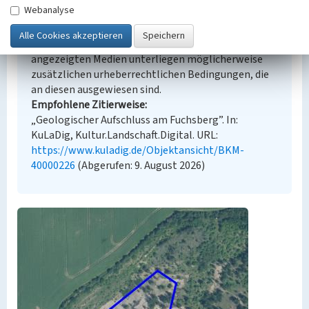
Webanalyse
Urheberrechtlicher Hinweis
Der hier präsentierte Inhalt steht unter der freien
Lizenz dl-by-de/2.0 (Namensnennung). Die
angezeigten Medien unterliegen möglicherweise
zusätzlichen urheberrechtlichen Bedingungen, die
an diesen ausgewiesen sind.
Empfohlene Zitierweise
„Geologischer Aufschluss am Fuchsberg”. In:
KuLaDig, Kultur.Landschaft.Digital. URL:
https://www.kuladig.de/Objektansicht/BKM-
40000226
(Abgerufen: 9. August 2026)