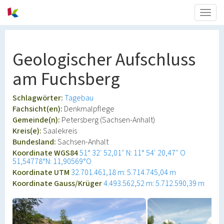
Togg
navig
Geologischer Aufschluss
am Fuchsberg
Schlagwörter:
Tagebau
Fachsicht(en):
Denkmalpflege
Gemeinde(n):
Petersberg (Sachsen-Anhalt)
Kreis(e):
Saalekreis
Bundesland:
Sachsen-Anhalt
Koordinate WGS84
51° 32′ 52,01″ N: 11° 54′ 20,47″ O
51,54778°N: 11,90569°O
Koordinate UTM
32.701.461,18 m: 5.714.745,04 m
Koordinate Gauss/Krüger
4.493.562,52 m: 5.712.590,39 m