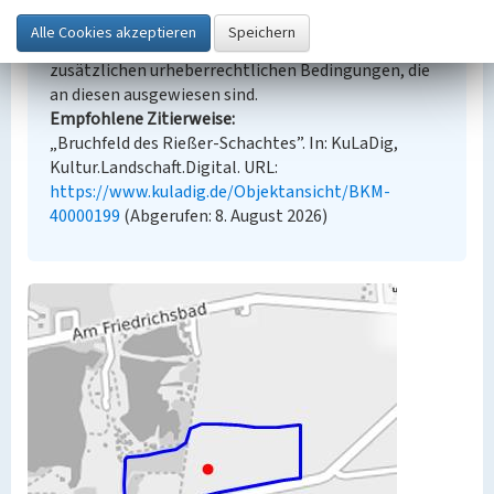
Lizenz dl-by-de/2.0 (Namensnennung). Die
angezeigten Medien unterliegen möglicherweise
zusätzlichen urheberrechtlichen Bedingungen, die
an diesen ausgewiesen sind.
Empfohlene Zitierweise
„Bruchfeld des Rießer-Schachtes”. In: KuLaDig,
Kultur.Landschaft.Digital. URL:
https://www.kuladig.de/Objektansicht/BKM-
40000199
(Abgerufen: 8. August 2026)