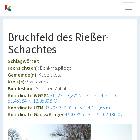
Togg
navig
Bruchfeld des Rießer-
Schachtes
Schlagwörter:
Fachsicht(en):
Denkmalpflege
Gemeinde(n):
Kabelsketal
Kreis(e):
Saalekreis
Bundesland:
Sachsen-Anhalt
Koordinate WGS84
51° 27′ 13,82″ N: 12° 03′ 14,32″ O
51,45384°N: 12,05398°O
Koordinate UTM
33.295.322,02 m: 5.704.412,65 m
Koordinate Gauss/Krüger
4.503.856,95 m: 5.702.136,02 m