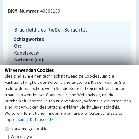
BKM-Nummer:
40000199
Bruchfeld des Rießer-Schachtes
Schlagwörter
Ort
Kabelsketal
Fachsicht(en)
Denkmalpflege
Wir verwenden Cookies
Erfassungsmaßstab
Dies sind zum einen technisch notwendige Cookies, um die
Keine Angabe
Funktionsfähigkeit der Seiten sicherzustellen. Diesen können Sie
Erfassungsmethode
nicht widersprechen, wenn Sie die Seite nutzen möchten. Darüber
Übernahme aus externer Fachdatenbank
hinaus verwenden wir Cookies für eine Webanalyse, um die
Nutzbarkeit unserer Seiten zu optimieren, sofern Sie einverstanden
sind. Mit Anklicken des Buttons erklären Sie Ihr Einverständnis.
Weitere Informationen finden Sie auf unserer Datenschutzseite.
Impressum
|
Datenschutz
Empfohlene Zitierweise
Notwendige Cookies
Urheberrechtlicher Hinweis
Webanalyse
Der hier präsentierte Inhalt steht unter der freien