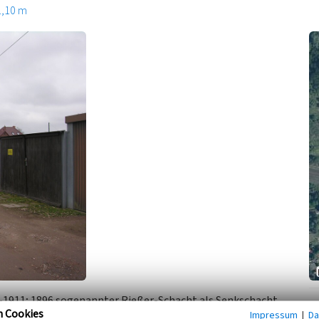
1,10 m
7–1911; 1896 sogenannter Rießer-Schacht als Senkschacht
n Cookies
Impressum
|
Da
enschuppen errichtet, Bahnanschlussgleis; zur Grube