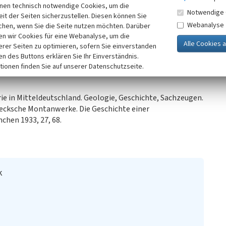
inen technisch notwendige Cookies, um die
ig; Schacht- und Fabrikgebäude abgetragen; heute
Notwendige 
it der Seiten sicherzustellen. Diesen können Sie
Webanalyse
chen, wenn Sie die Seite nutzen möchten. Darüber
n wir Cookies für eine Webanalyse, um die
erer Seiten zu optimieren, sofern Sie einverstanden
ken des Buttons erklären Sie Ihr Einverständnis.
tionen finden Sie auf unserer Datenschutzseite.
e in Mitteldeutschland. Geologie, Geschichte, Sachzeugen.
ebecksche Montanwerke. Die Geschichte einer
chen 1933, 27, 68.
k