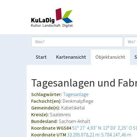
Start
Kartenansicht
Objektansicht
S
Tagesanlagen und Fabr
Schlagwörter:
Tagesanlage
Fachsicht(en):
Denkmalpflege
Gemeinde(n):
Kabelsketal
Kreis(e):
Saalekreis
Bundesland:
Sachsen-Anhalt
Koordinate WGS84
51° 27′ 4,93″ N: 12° 03′ 2,25″ O
5
Koordinate UTM
33.295.078,21 m: 5.704.147,46 m