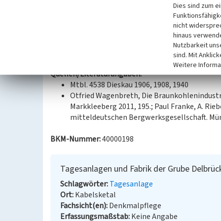
Dies sind zum e
Delbrück der A. Riebeck‘schen Montanwerke gehör
Funktionsfähigke
Wiesenland und Gärten, teils überbaut.
nicht widerspre
hinaus verwende
Datierung:
Nutzbarkeit uns
1897 - 1911
sind. Mit Anklic
Weitere Informa
Quellen/Literaturangaben:
Mtbl. 4538 Dieskau 1906, 1908, 1940
Otfried Wagenbreth, Die Braunkohlenindustri
Markkleeberg 2011, 195.; Paul Franke, A. Ri
mitteldeutschen Bergwerksgesellschaft. Mün
BKM-Nummer:
40000198
Tagesanlagen und Fabrik der Grube Delbrüc
Schlagwörter
Tagesanlage
Ort
Kabelsketal
Fachsicht(en)
Denkmalpflege
Erfassungsmaßstab
Keine Angabe