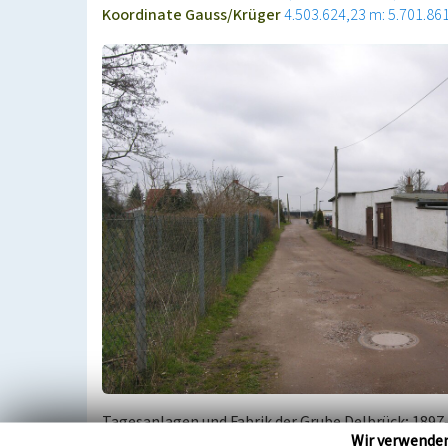
Koordinate Gauss/Krüger
4.503.624,23 m: 5.701.86
Tagesanlagen und Fabrik der Grube Delbrück; 189
Wir verwende
geteuft; 1899 Nasspresse mit 2 Pressen und Trock