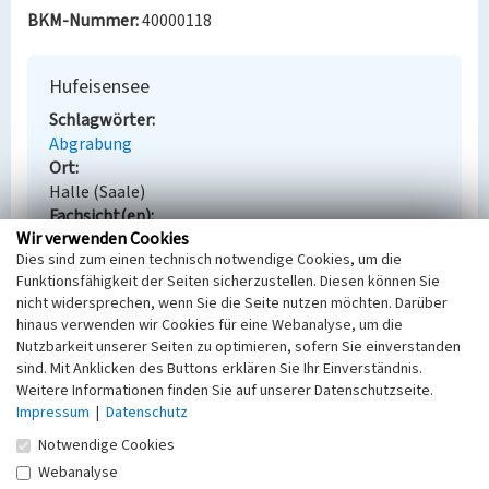
BKM-Nummer:
40000118
Hufeisensee
Schlagwörter
Abgrabung
Ort
Halle (Saale)
Fachsicht(en)
Wir verwenden Cookies
Denkmalpflege
Dies sind zum einen technisch notwendige Cookies, um die
Erfassungsmaßstab
Funktionsfähigkeit der Seiten sicherzustellen. Diesen können Sie
Keine Angabe
nicht widersprechen, wenn Sie die Seite nutzen möchten. Darüber
Erfassungsmethode
hinaus verwenden wir Cookies für eine Webanalyse, um die
Übernahme aus externer Fachdatenbank
Nutzbarkeit unserer Seiten zu optimieren, sofern Sie einverstanden
sind. Mit Anklicken des Buttons erklären Sie Ihr Einverständnis.
Weitere Informationen finden Sie auf unserer Datenschutzseite.
Impressum
|
Datenschutz
Empfohlene Zitierweise
Notwendige Cookies
Urheberrechtlicher Hinweis
Webanalyse