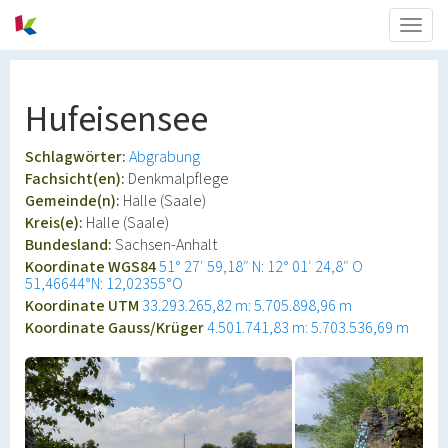
Togg
navig
Hufeisensee
Schlagwörter:
Abgrabung
Fachsicht(en):
Denkmalpflege
Gemeinde(n):
Halle (Saale)
Kreis(e):
Halle (Saale)
Bundesland:
Sachsen-Anhalt
Koordinate WGS84
51° 27′ 59,18″ N: 12° 01′ 24,8″ O
51,46644°N: 12,02355°O
Koordinate UTM
33.293.265,82 m: 5.705.898,96 m
Koordinate Gauss/Krüger
4.501.741,83 m: 5.703.536,69 m