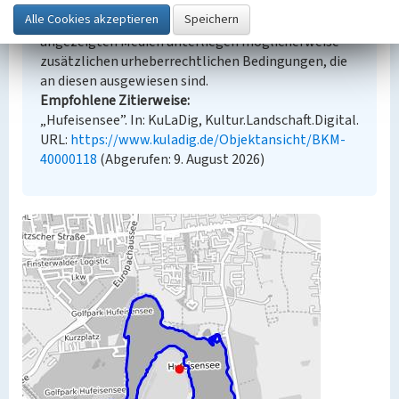
Der hier präsentierte Inhalt steht unter der freien
Lizenz dl-by-de/2.0 (Namensnennung). Die
angezeigten Medien unterliegen möglicherweise
zusätzlichen urheberrechtlichen Bedingungen, die
an diesen ausgewiesen sind.
Empfohlene Zitierweise
„Hufeisensee”. In: KuLaDig, Kultur.Landschaft.Digital.
URL:
https://www.kuladig.de/Objektansicht/BKM-
40000118
(Abgerufen: 9. August 2026)