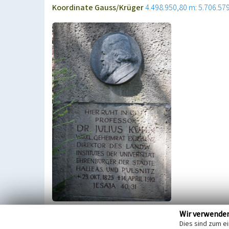
Koordinate Gauss/Krüger
4.498.950,80 m: 5.706.57
Wir verwende
Grabmal Kühn; 1885; Grabmalwand aus Kalkstein, l
Dies sind zum e
Kopfrelief des Julius Kühn, rechts daneben durch Ha