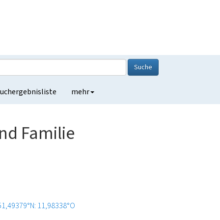
Suche
uchergebnisliste
mehr
nd Familie
51,49379°N: 11,98338°O