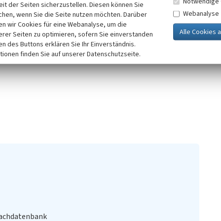
Notwendige 
it der Seiten sicherzustellen. Diesen können Sie
Abschluss; vier Inschriftentafeln zurückgesetzt, oben
Webanalyse
chen, wenn Sie die Seite nutzen möchten. Darüber
s Kühn war Geheimrat und Direktor des Landwirtschaftlichen
n wir Cookies für eine Webanalyse, um die
erer Seiten zu optimieren, sofern Sie einverstanden
ken des Buttons erklären Sie Ihr Einverständnis.
tionen finden Sie auf unserer Datenschutzseite.
Fachdatenbank