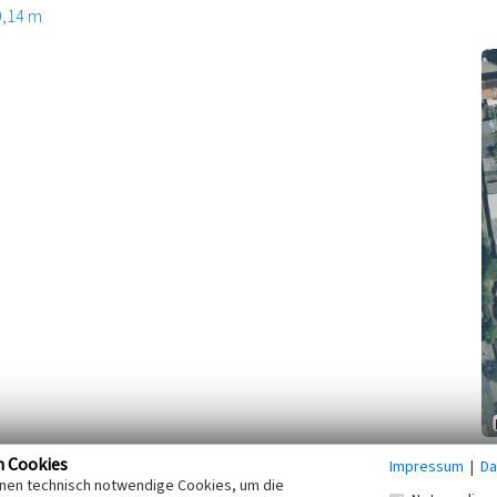
9,14 m
n Cookies
Impressum
|
Da
inks hochrechteckige Stele, im oberen Abschnitt
inen technisch notwendige Cookies, um die
lbpfeiler in vier Inschriftentafeln gegliederte Wand, ganz