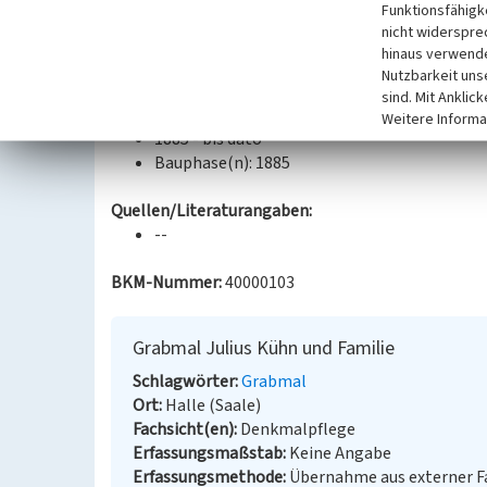
Funktionsfähigke
rechts bildet ein Feld mit einem Figurenrelief den 
nicht widerspre
umlaufendes vegetabiles Zierreliefband; Dr. Juliu
hinaus verwende
Instituts der Universität Halle.
Nutzbarkeit uns
sind. Mit Anklic
Datierung:
Weitere Informa
1885 - bis dato
Bauphase(n): 1885
Quellen/Literaturangaben:
--
BKM-Nummer:
40000103
Grabmal Julius Kühn und Familie
Schlagwörter
Grabmal
Ort
Halle (Saale)
Fachsicht(en)
Denkmalpflege
Erfassungsmaßstab
Keine Angabe
Erfassungsmethode
Übernahme aus externer 