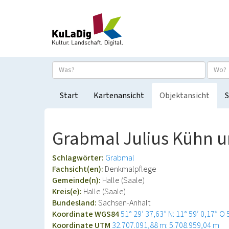
Start
Kartenansicht
Objektansicht
S
Grabmal Julius Kühn u
Schlagwörter:
Grabmal
Fachsicht(en):
Denkmalpflege
Gemeinde(n):
Halle (Saale)
Kreis(e):
Halle (Saale)
Bundesland:
Sachsen-Anhalt
Koordinate WGS84
51° 29′ 37,63″ N: 11° 59′ 0,17″ O
Koordinate UTM
32.707.091,88 m: 5.708.959,04 m